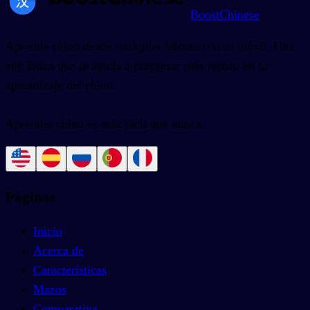
BoostChinese
Aprende chino desde cualquier idioma con tu móvil. Una
app única que te ayuda a progresar más rápido en tu
aprendizaje del chino.
Aprender chino es más fácil que nunca.
Páginas
Inicio
Acerca de
Características
Mazos
Comparativa