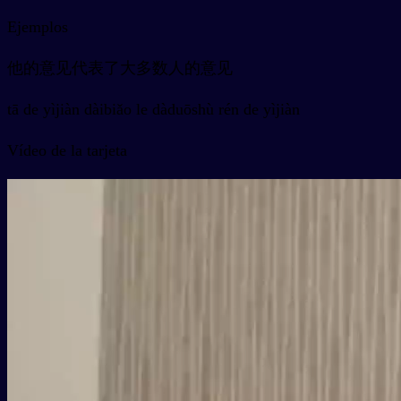
Ejemplos
他的意见代表了大多数人的意见
tā de yìjiàn dàibiǎo le dàduōshù rén de yìjiàn
Vídeo de la tarjeta