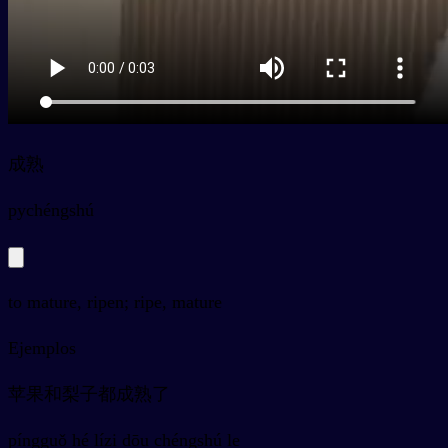
成熟
py
chéngshú
to mature, ripen; ripe, mature
Ejemplos
苹果和梨子都成熟了
píngguǒ hé lízi dōu chéngshú le