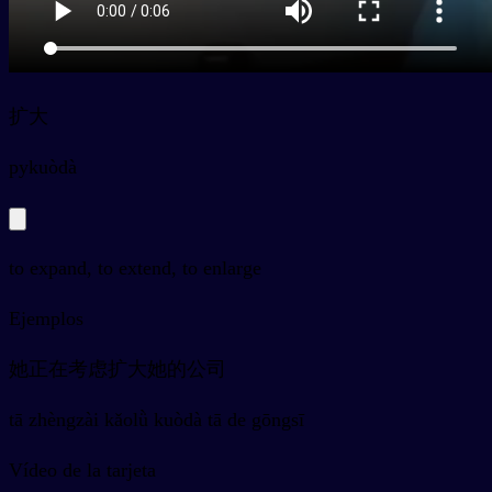
扩大
py
kuòdà
to expand, to extend, to enlarge
Ejemplos
她正在考虑扩大她的公司
tā zhèngzài kǎolǜ kuòdà tā de gōngsī
Vídeo de la tarjeta