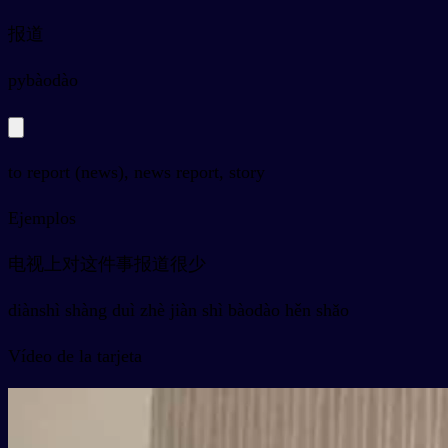
报道
py
bàodào
to report (news), news report, story
Ejemplos
电视上对这件事报道很少
diànshì shàng duì zhè jiàn shì bàodào hěn shǎo
Vídeo de la tarjeta