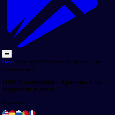
Mazos
/
Textbooks
/
HSK Coursebook - Уровень 5 на -
Родители и дети
HSK Coursebook - Уровень 5 на -
Родители и дети
69
palabras