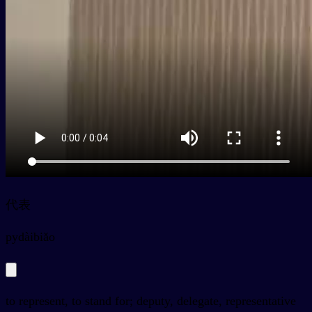
代表
py
dàibiǎo
to represent, to stand for; deputy, delegate, representative