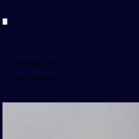
py
jīngshen
spirit, mind, consciousness, thought, mental, psychological
Ejemplos
我今天觉得精神好极了
wǒ jīntiān juéde jīngshen hǎo jí le
Vídeo de la tarjeta