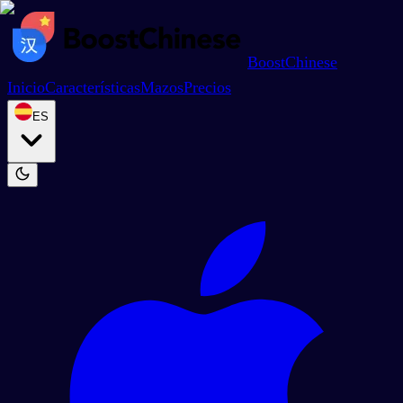
BoostChinese
Inicio
Características
Mazos
Precios
ES