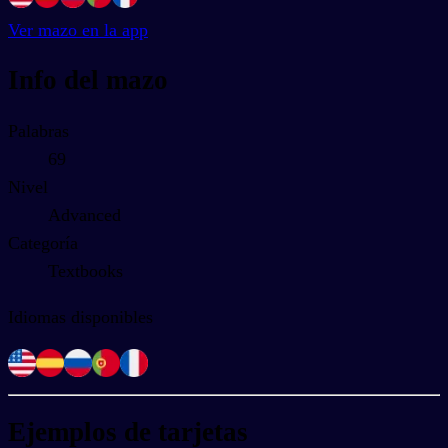
Ver mazo en la app
Info del mazo
Palabras
69
Nivel
Advanced
Categoría
Textbooks
Idiomas disponibles
Ejemplos de tarjetas