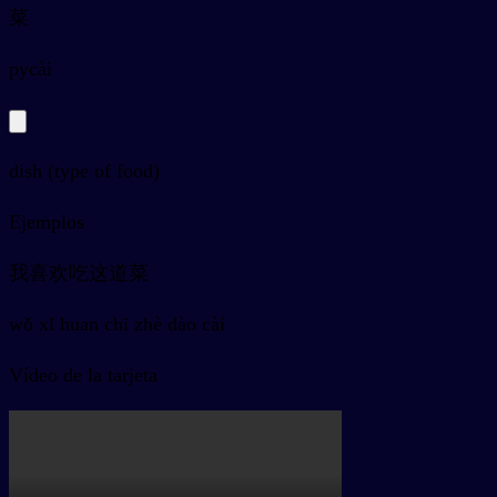
菜
py
cài
dish (type of food)
Ejemplos
我喜欢吃这道菜
wǒ xǐ huan chī zhè dào cài
Vídeo de la tarjeta