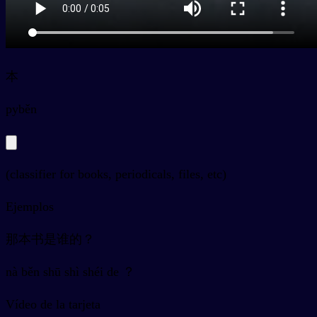
本
py
běn
(classifier for books, periodicals, files, etc)
Ejemplos
那本书是谁的？
nà běn shū shì shéi de ？
Vídeo de la tarjeta