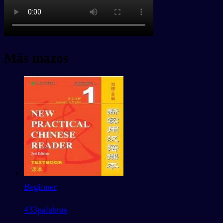
Más mazos
Beginner
433
palabras