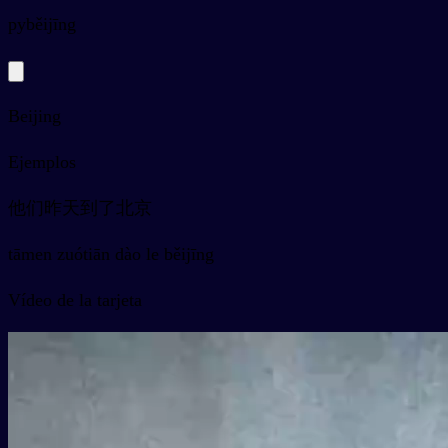
py
běijīng
Beijing
Ejemplos
他们昨天到了北京
tāmen zuótiān dào le běijīng
Vídeo de la tarjeta