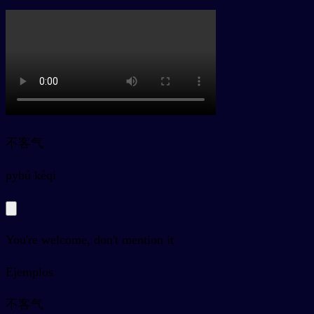
不客气
py
bú kèqi
You're welcome, don't mention it
Ejemplos
不客气