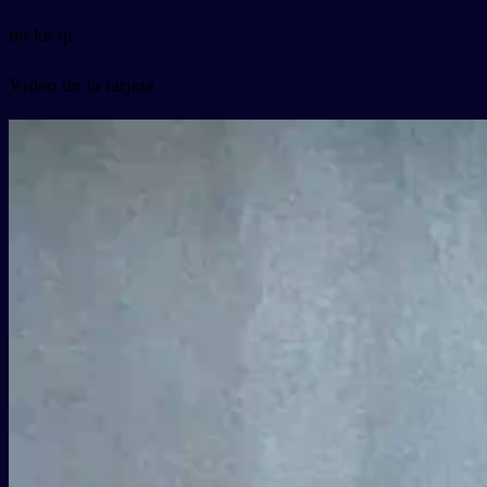
bú kè qì
Vídeo de la tarjeta