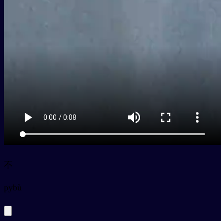
不
py
bù