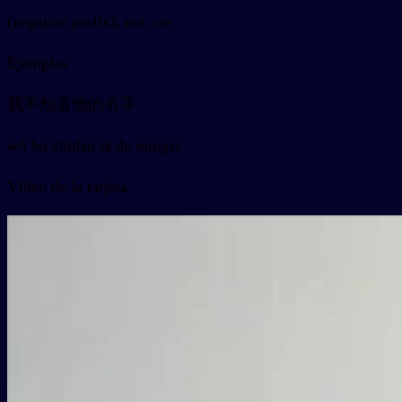
(negative prefix), not, no
Ejemplos
我不知道他的名字
wǒ bù zhīdào tā de míngzi
Vídeo de la tarjeta