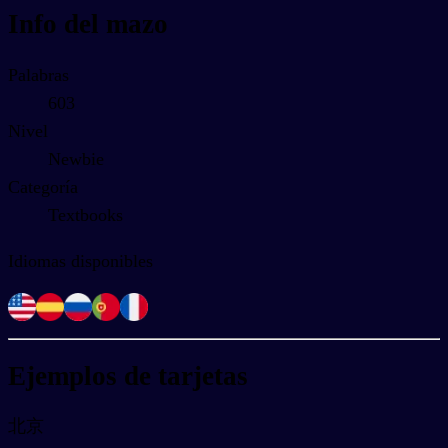
Info del mazo
Palabras
603
Nivel
Newbie
Categoría
Textbooks
Idiomas disponibles
Ejemplos de tarjetas
北京