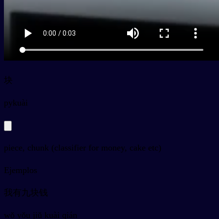
块
py
kuài
piece, chunk (classifier for money, cake etc)
Ejemplos
我有九块钱
wǒ yǒu jiǔ kuài qián