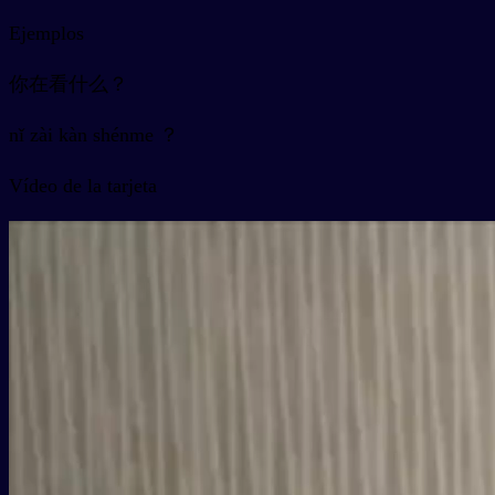
Ejemplos
你在看什么？
nǐ zài kàn shénme ？
Vídeo de la tarjeta