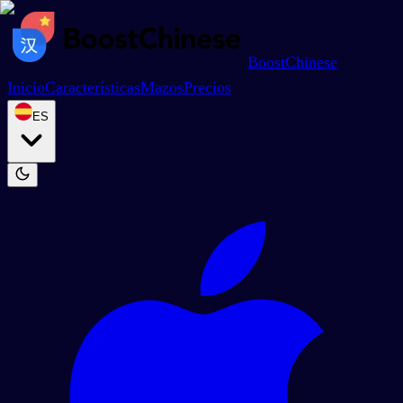
BoostChinese
Inicio
Características
Mazos
Precios
ES