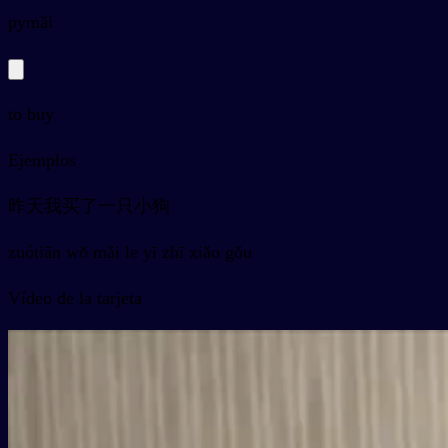
py
mǎi
to buy
Ejemplos
昨天我买了一只小狗
zuótiān wǒ mǎi le yī zhī xiǎo gǒu
Vídeo de la tarjeta