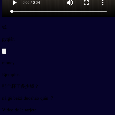
钱
py
qián
money
Ejemplos
那个杯子多少钱？
nà gè bēizi duōshǎo qián ？
Vídeo de la tarjeta