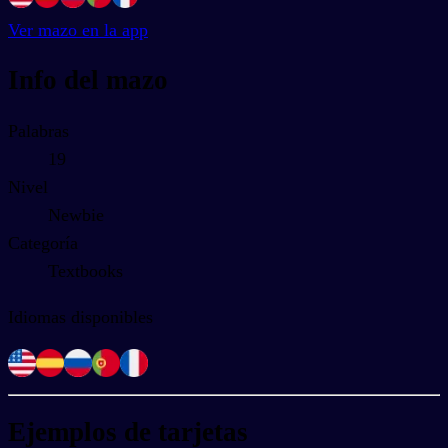
Ver mazo en la app
Info del mazo
Palabras
19
Nivel
Newbie
Categoría
Textbooks
Idiomas disponibles
Ejemplos de tarjetas