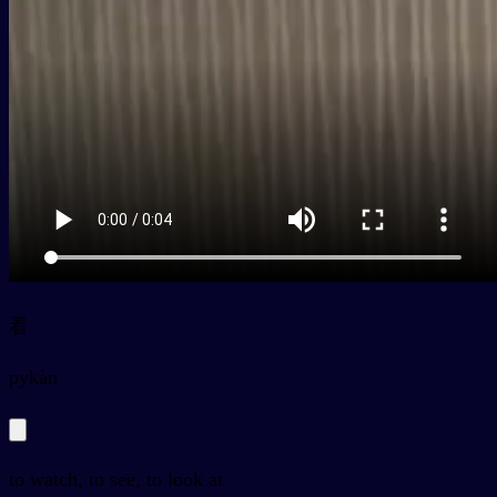
看
py
kàn
to watch, to see, to look at