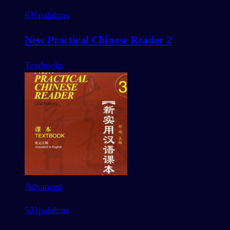
636
palabras
New Practical Chinese Reader 2
Textbooks
Advanced
531
palabras