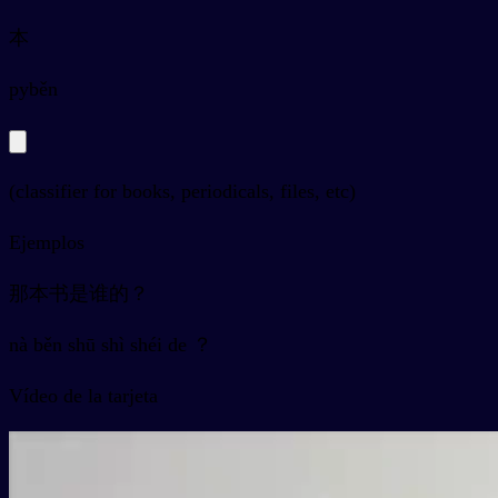
本
py
běn
(classifier for books, periodicals, files, etc)
Ejemplos
那本书是谁的？
nà běn shū shì shéi de ？
Vídeo de la tarjeta