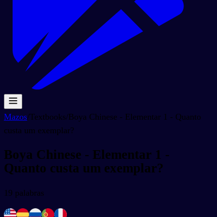
Mazos
/
Textbooks
/
Boya Chinese - Elementar 1 - Quanto
custa um exemplar?
Boya Chinese - Elementar 1 -
Quanto custa um exemplar?
19
palabras