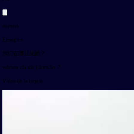
to meet
Ejemplos
我们在哪儿见面？
wǒmen zài nǎr jiànmiàn ？
Vídeo de la tarjeta