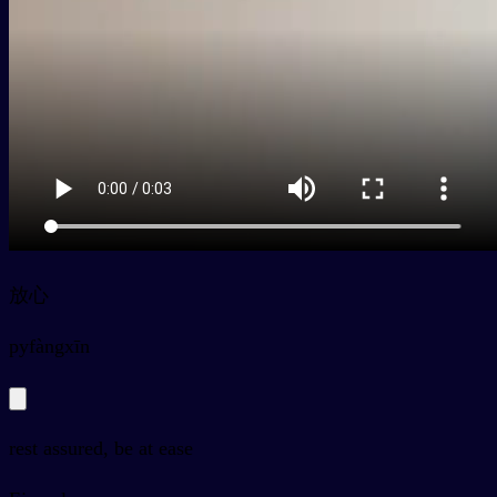
放心
py
fàngxīn
rest assured, be at ease