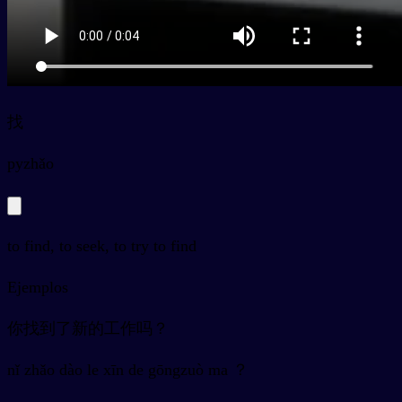
找
py
zhǎo
to find, to seek, to try to find
Ejemplos
你找到了新的工作吗？
nǐ zhǎo dào le xīn de gōngzuò ma ？