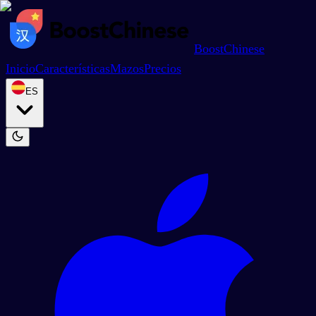
BoostChinese
Inicio
Características
Mazos
Precios
ES