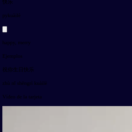
快乐
py
kuàilè
happy, merry
Ejemplos
祝你生日快乐
zhù nǐ shēngrì kuàilè
Vídeo de la tarjeta