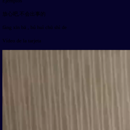
Ejemplos
放心吧,不会出事的
fàng xīn bā , bú huì chū shì de
Vídeo de la tarjeta