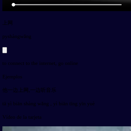
上网
py
shàngwǎng
to connect to the internet, go online
Ejemplos
他一边上网,一边听音乐
tā yì biān shàng wǎng , yì biān tīng yīn yuè
Vídeo de la tarjeta