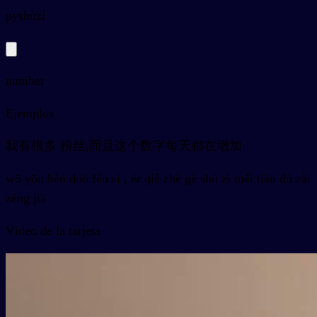
py
shùzì
number
Ejemplos
我有很多 粉丝,而且这个数字每天都在增加
wǒ yǒu hěn duō fěn sī , ér qiě zhè gè shù zì měi tiān dū zài
zēng jiā
Vídeo de la tarjeta