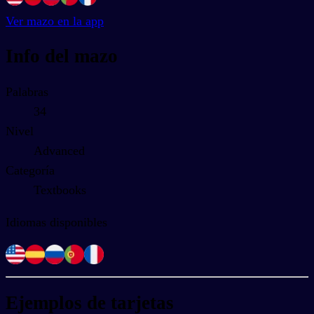
Ver mazo en la app
Info del mazo
Palabras
34
Nivel
Advanced
Categoría
Textbooks
Idiomas disponibles
Ejemplos de tarjetas