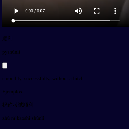
顺利
py
shùnlì
smoothly, successfully, without a hitch
Ejemplos
祝你考试顺利
zhù nǐ kǎoshì shùnlì