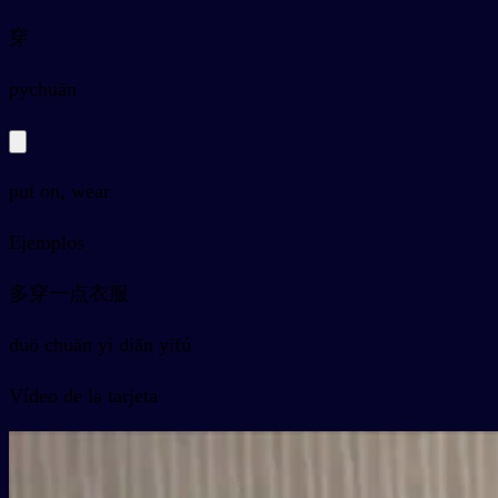
穿
py
chuān
put on, wear
Ejemplos
多穿一点衣服
duō chuān yì diǎn yīfú
Vídeo de la tarjeta