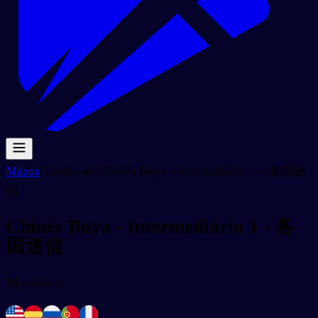
Mazos
/
Textbooks
/
Chinês Boya - Intermediário 1 - 各国迷
信
Chinês Boya - Intermediário 1 - 各
国迷信
34
palabras