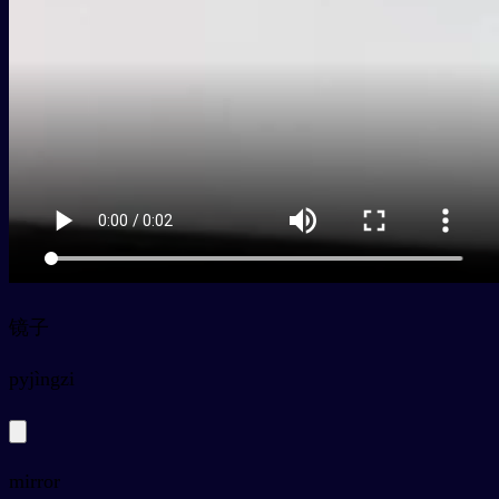
镜子
py
jìngzi
mirror