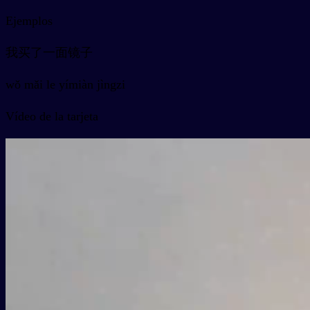
Ejemplos
我买了一面镜子
wǒ mǎi le yímiàn jìngzi
Vídeo de la tarjeta