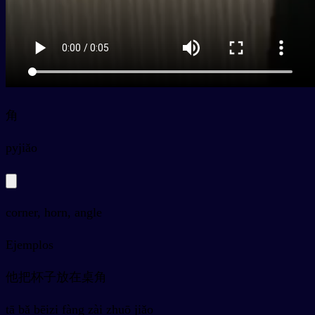
角
py
jiǎo
corner, horn, angle
Ejemplos
他把杯子放在桌角
tā bǎ bēizi fàng zài zhuō jiǎo