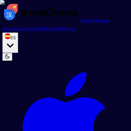
BoostChinese
Inicio
Características
Mazos
Precios
ES