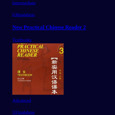
Intermediate
636
palabras
New Practical Chinese Reader 2
Textbooks
Advanced
531
palabras