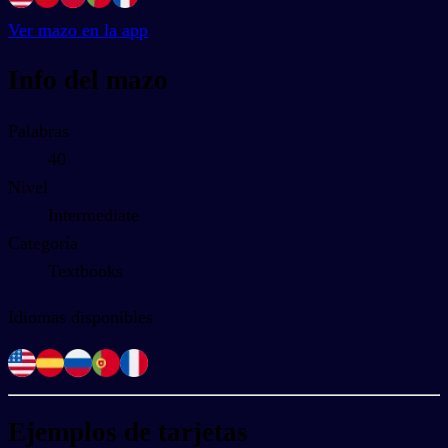
Ver mazo en la app
Info del mazo
Palabras
40
Nivel
Intermediate
Categoría
Textbooks
Idiomas disponibles
Ejemplos de tarjetas