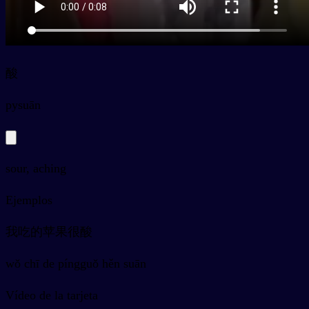
酸
py
suān
sour, aching
Ejemplos
我吃的苹果很酸
wǒ chī de píngguǒ hěn suān
Vídeo de la tarjeta