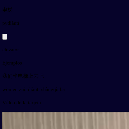
电梯
py
diàntī
elevator
Ejemplos
我们坐电梯上去吧
wǒmen zuò diàntī shàngqù ba
Vídeo de la tarjeta