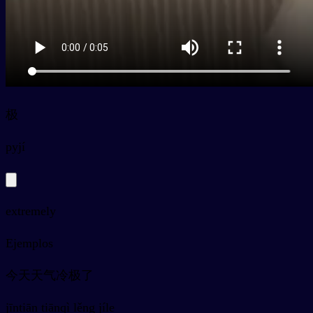
极
py
jí
extremely
Ejemplos
今天天气冷极了
jīntiān tiānqì lěng jíle