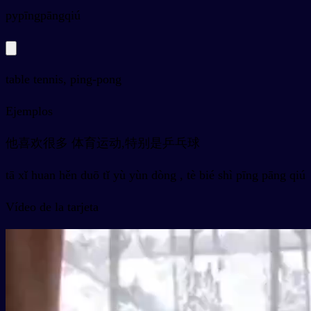
py
pīngpāngqiú
table tennis, ping-pong
Ejemplos
他喜欢很多 体育运动,特别是乒乓球
tā xǐ huan hěn duō tǐ yù yùn dòng , tè bié shì pīng pāng qiú
Vídeo de la tarjeta