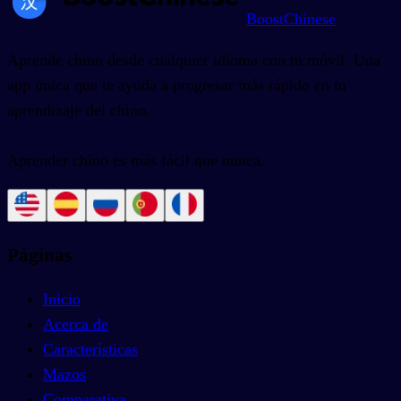
BoostChinese
Aprende chino desde cualquier idioma con tu móvil. Una
app única que te ayuda a progresar más rápido en tu
aprendizaje del chino.
Aprender chino es más fácil que nunca.
Páginas
Inicio
Acerca de
Características
Mazos
Comparativa