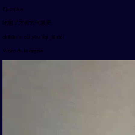
Ejemplos
吃饱了才有力气减肥
chībǎo le cái yǒu lìqi jiǎnféi
Vídeo de la tarjeta