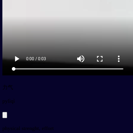
力气
py
lìqì
physical strenght, effort