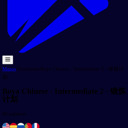
Mazos
/
Textbooks
/
Boya Chinese - Intermediate 2 - 锻炼计
划
Boya Chinese - Intermediate 2 - 锻炼
计划
40
palabras