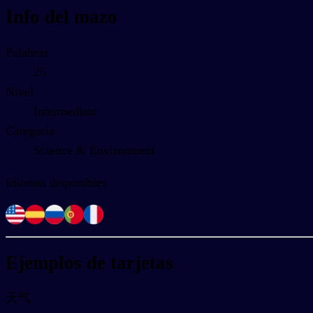
Info del mazo
Palabras
25
Nivel
Intermediate
Categoría
Science & Environment
Idiomas disponibles
Ejemplos de tarjetas
天气