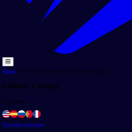
Mazos
/
Science & Environment
/
Climate Change
Climate Change
25
palabras
Ver mazo en la app