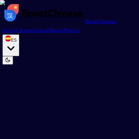
BoostChinese
Inicio
Características
Mazos
Precios
ES