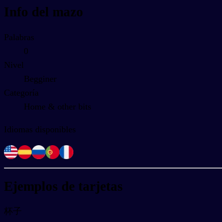
Info del mazo
Palabras
0
Nivel
Begginer
Categoría
Home & other bits
Idiomas disponibles
Ejemplos de tarjetas
杯子