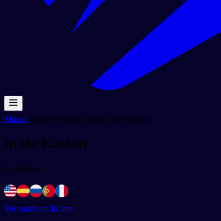
Mazos
/
Home & other bits
/
In the Kitchen
In the Kitchen
0
palabras
Ver mazo en la app