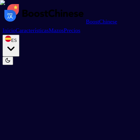
BoostChinese
Inicio
Características
Mazos
Precios
ES