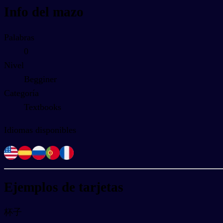
Info del mazo
Palabras
0
Nivel
Begginer
Categoría
Textbooks
Idiomas disponibles
Ejemplos de tarjetas
杯子