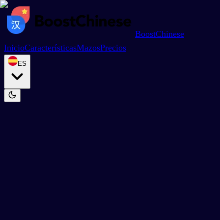
BoostChinese
Inicio
Características
Mazos
Precios
ES