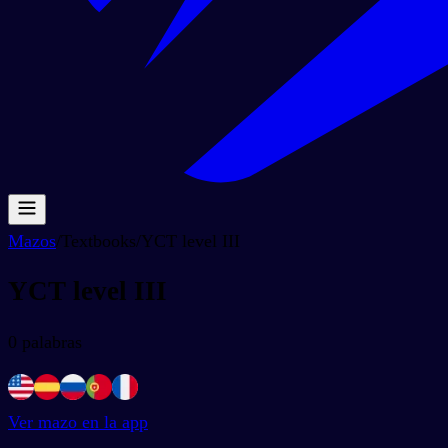
Mazos
/
Textbooks
/
YCT level III
YCT level III
0
palabras
Ver mazo en la app