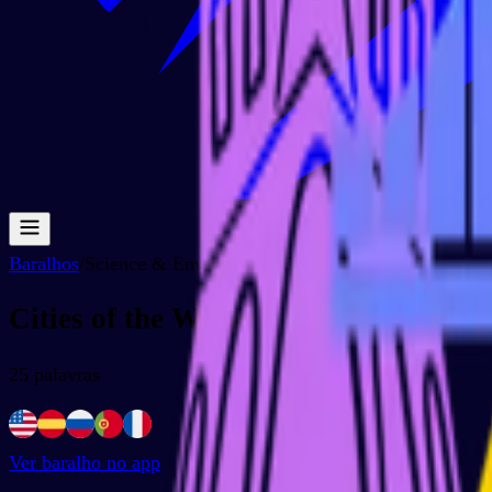
Baralhos
/
Science & Environment
/
Cities of the World
Cities of the World
25
palavras
Ver baralho no app