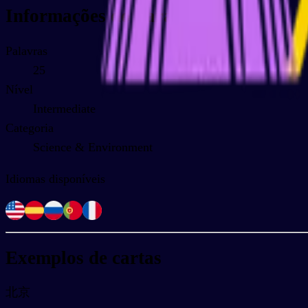
Informações do baralho
Palavras
25
Nível
Intermediate
Categoria
Science & Environment
Idiomas disponíveis
Exemplos de cartas
北京