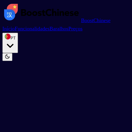
BoostChinese
Início
Funcionalidades
Baralhos
Preços
PT