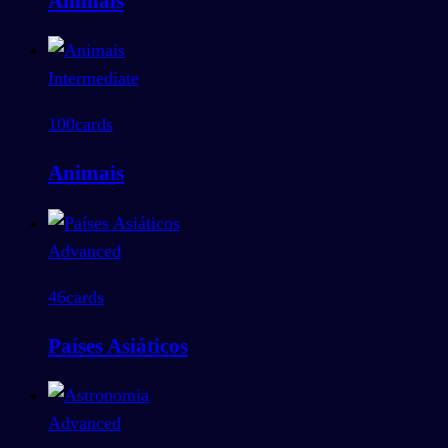
Animais
Intermediate
100
cards
Animais
Advanced
46
cards
Países Asiáticos
Advanced