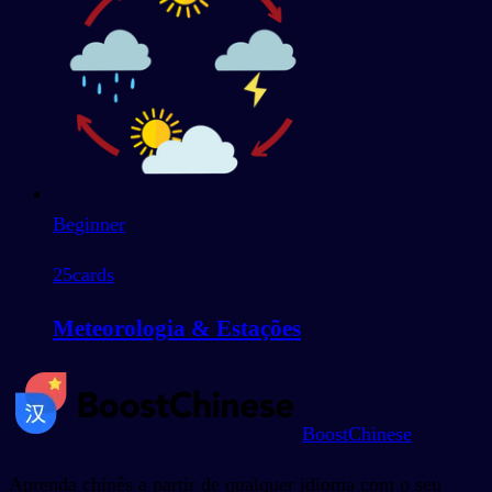
Beginner
25
cards
Meteorologia & Estações
BoostChinese
Aprenda chinês a partir de qualquer idioma com o seu