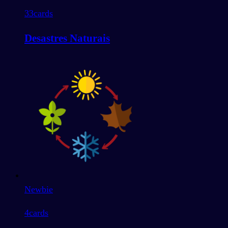
33
cards
Desastres Naturais
Newbie
4
cards