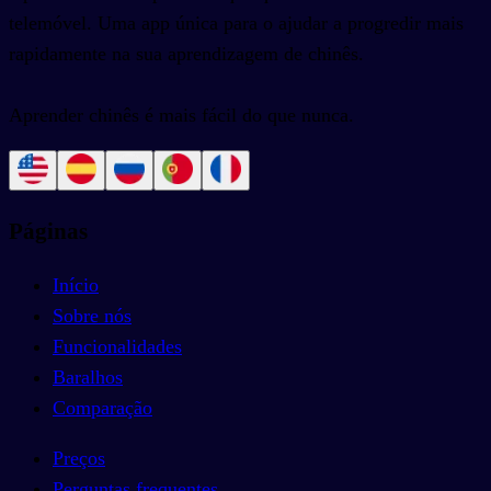
telemóvel. Uma app única para o ajudar a progredir mais
rapidamente na sua aprendizagem de chinês.
Aprender chinês é mais fácil do que nunca.
Páginas
Início
Sobre nós
Funcionalidades
Baralhos
Comparação
Preços
Perguntas frequentes