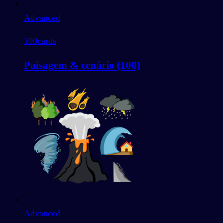
Advanced
100
cards
Paisagem & cenário (100)
Advanced