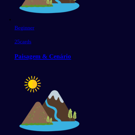
Beginner
25
cards
Paisagem & Cenário