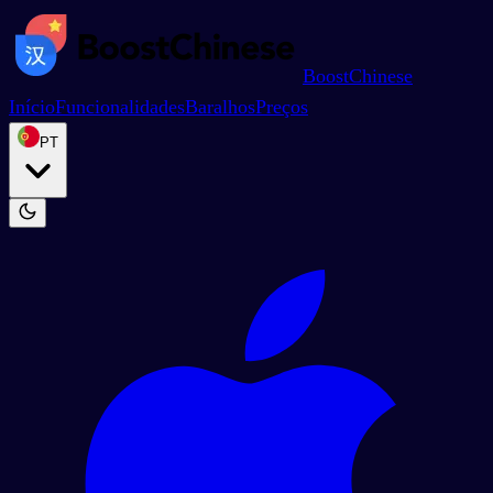
BoostChinese
Início
Funcionalidades
Baralhos
Preços
PT