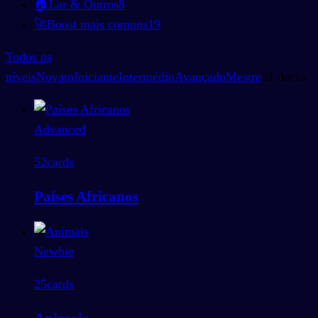
🏠
Lar & Outros
8
🚀
Boost mais comuns
19
Todos os
níveis
Novato
Iniciante
Intermédio
Avançado
Mestre
21 decks
Advanced
52
cards
Países Africanos
Newbie
25
cards