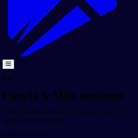
甲板
Ciência & Meio ambiente
Todos os baralhos disponíveis na app agora mesmo, e
alguns que vêm a caminho!
Categorias de decks