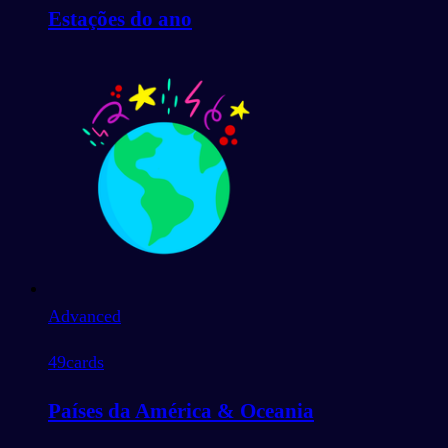
Estações do ano
Advanced
49
cards
Países da América & Oceania