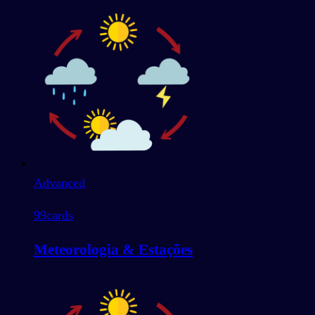
Advanced
99
cards
Meteorologia & Estações