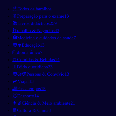
📦
Todos os baralhos
🔖
Preparação para o exame
13
📚
Livros didácticos
259
🕴️
Trabalho & Negócios
43
🏥
Medicina e cuidados de saúde
7
🧑‍🎓
Educação
13
🀄
Idioma único
7
🍲
Comidas & Bebidas
14
🚶‍♂️
Vida quotidiana
23
🧑‍🤝‍🧑
Pessoas & Convívio
13
🛩️
Viajar
13
🎳
Passatempos
15
🥇
Desporto
14
👩‍🔬
Ciência & Meio ambiente
21
🧧
Cultura & China
8