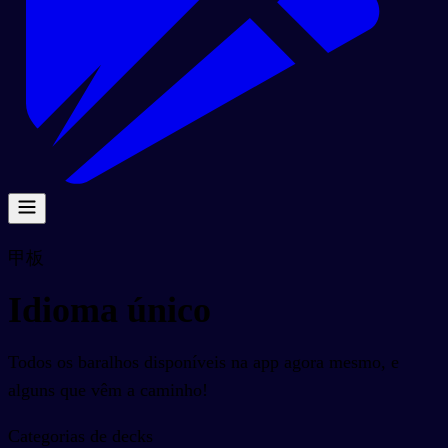
甲板
Idioma único
Todos os baralhos disponíveis na app agora mesmo, e
alguns que vêm a caminho!
Categorias de decks