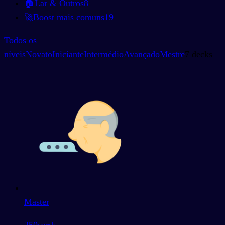
🏠
Lar & Outros
8
🚀
Boost mais comuns
19
Todos os
níveis
Novato
Iniciante
Intermédio
Avançado
Mestre
7 decks
Master