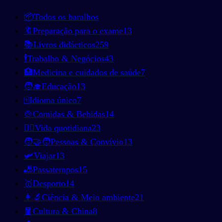
📦
Todos os baralhos
🔖
Preparação para o exame
13
📚
Livros didácticos
259
🕴️
Trabalho & Negócios
43
🏥
Medicina e cuidados de saúde
7
🧑‍🎓
Educação
13
🀄
Idioma único
7
🍲
Comidas & Bebidas
14
🚶‍♂️
Vida quotidiana
23
🧑‍🤝‍🧑
Pessoas & Convívio
13
🛩️
Viajar
13
🎳
Passatempos
15
🥇
Desporto
14
👩‍🔬
Ciência & Meio ambiente
21
🧧
Cultura & China
8