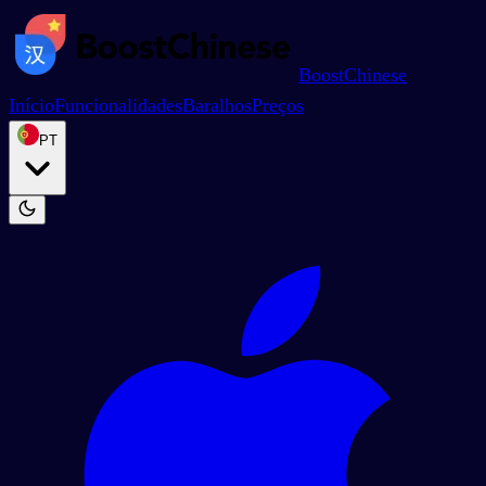
BoostChinese
Início
Funcionalidades
Baralhos
Preços
PT