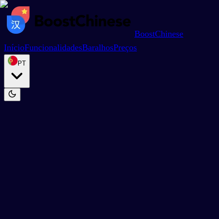
BoostChinese
Início
Funcionalidades
Baralhos
Preços
PT