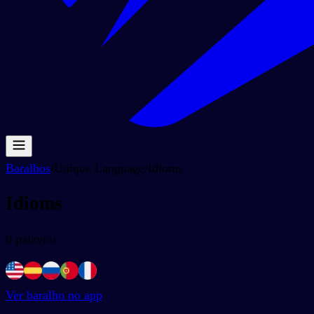
Baralhos
/
Unique Language
/
Idioms
Idioms
0
palavras
Ver baralho no app