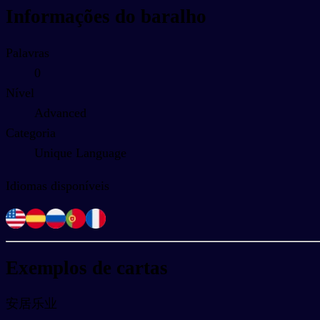
Informações do baralho
Palavras
0
Nível
Advanced
Categoria
Unique Language
Idiomas disponíveis
Exemplos de cartas
安居乐业