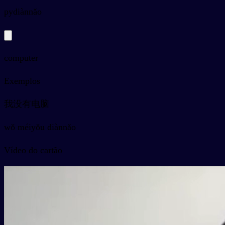
py
diànnǎo
computer
Exemplos
我没有电脑
wǒ méiyǒu diànnǎo
Vídeo do cartão