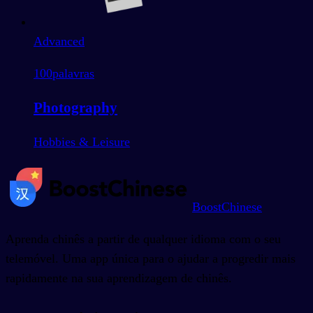
Advanced
100
palavras
Photography
Hobbies & Leisure
BoostChinese
Aprenda chinês a partir de qualquer idioma com o seu
telemóvel. Uma app única para o ajudar a progredir mais
rapidamente na sua aprendizagem de chinês.