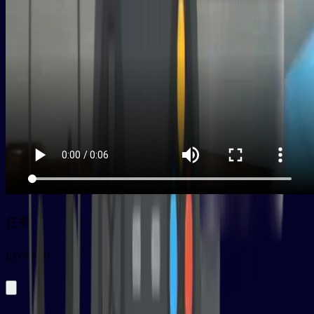
任务
py
rènwu