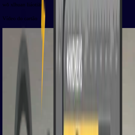
wǒ xǐhuan liáotiān
Vídeo do cartão