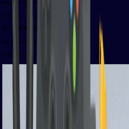
assignment, mission, task
Exemplos
这个任务难度很大
zhè ge rènwu nándù hěn dà
Vídeo do cartão