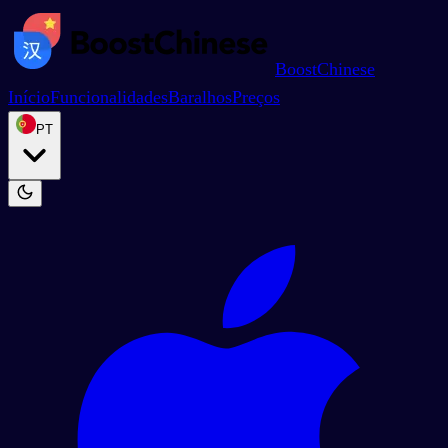
BoostChinese
Início
Funcionalidades
Baralhos
Preços
PT