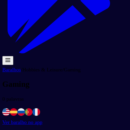
Baralhos
/
Hobbies & Leisure
/
Gaming
Gaming
0
palavras
Ver baralho no app