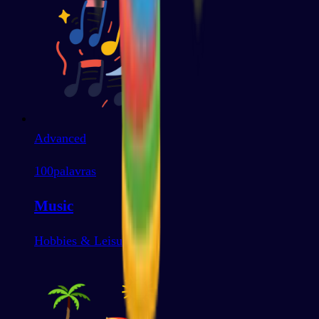
Advanced
100
palavras
Music
Hobbies & Leisure