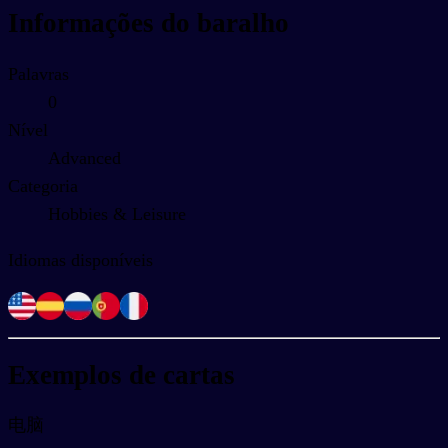
Informações do baralho
Palavras
0
Nível
Advanced
Categoria
Hobbies & Leisure
Idiomas disponíveis
Exemplos de cartas
电脑