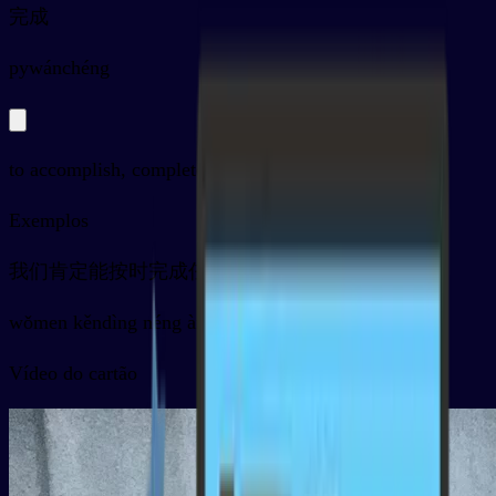
完成
py
wánchéng
to accomplish, complete
Exemplos
我们肯定能按时完成任务
wǒmen kěndìng néng ànshí wánchéng rènwu
Vídeo do cartão