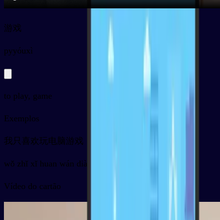
游戏
py
yóuxì
to play, game
Exemplos
我只喜欢玩电脑游戏
wǒ zhǐ xǐ huan wán diàn nǎo yóu xì
Vídeo do cartão