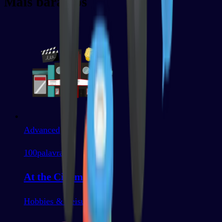
Mais baralhos
Advanced
100
palavras
At the Cinema
Hobbies & Leisure