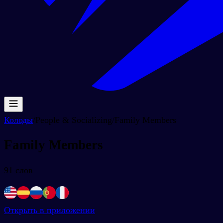
Колоды
/
People & Socializing
/
Family Members
Family Members
91
слов
Открыть в приложении