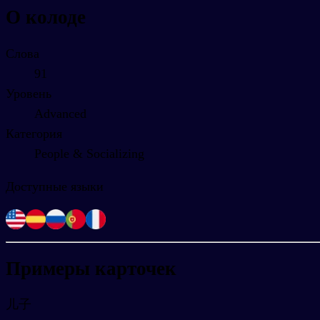
О колоде
Слова
91
Уровень
Advanced
Категория
People & Socializing
Доступные языки
Примеры карточек
儿子