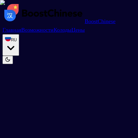
BoostChinese
Главная
Возможности
Колоды
Цены
RU