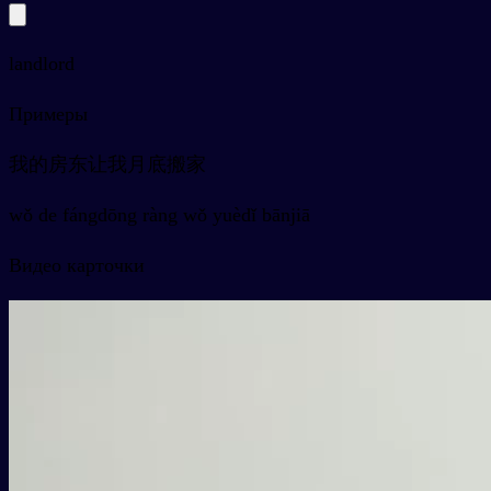
landlord
Примеры
我的房东让我月底搬家
wǒ de fángdōng ràng wǒ yuèdǐ bānjiā
Видео карточки