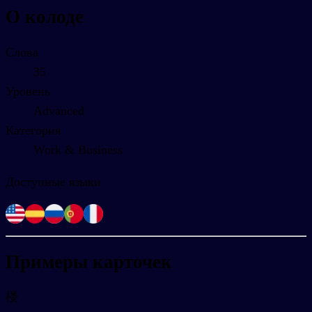
О колоде
Слова
35
Уровень
Advanced
Категория
Work & Business
Доступные языки
Примеры карточек
楼