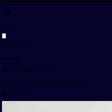
公寓
py
gōngyù
apartment, flat
Примеры
我们住在学校的学生公寓
wǒ men zhù zài xué xiào de xué shēng gōng yù
Видео карточки