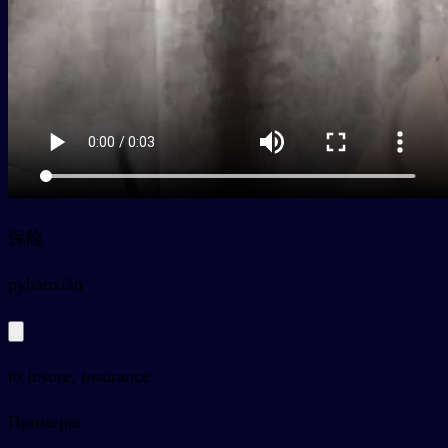
保险
py
bǎoxiǎn
to insure; insurance
Примеры