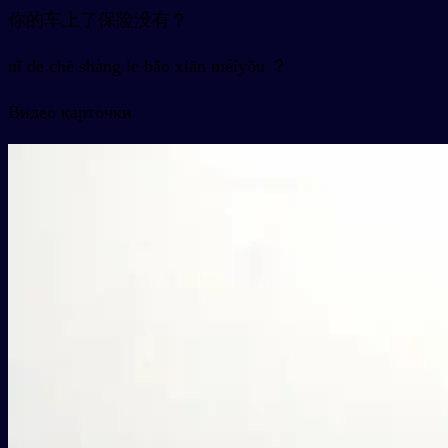
你的车上了保险没有？
nǐ de chē shàng le bǎo xiǎn méiyǒu ？
Видео карточки