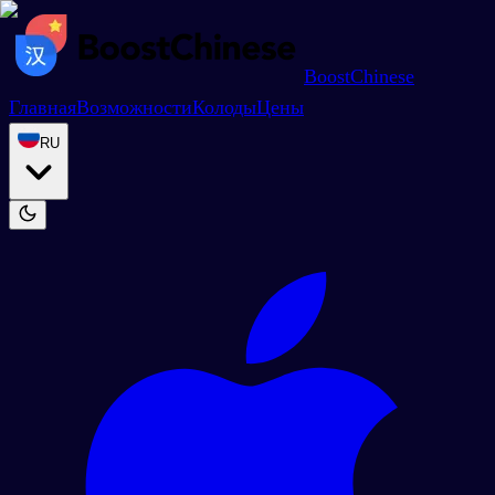
BoostChinese
Главная
Возможности
Колоды
Цены
RU