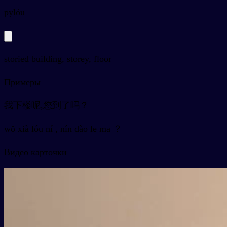
py
lóu
storied building, storey, floor
Примеры
我下楼呢,您到了吗？
wǒ xià lóu ní , nín dào le ma ？
Видео карточки