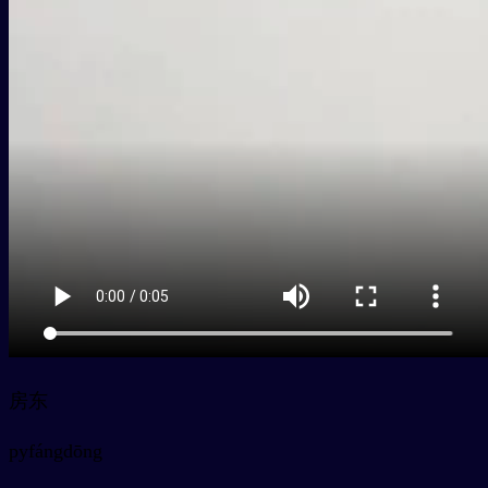
房东
py
fángdōng