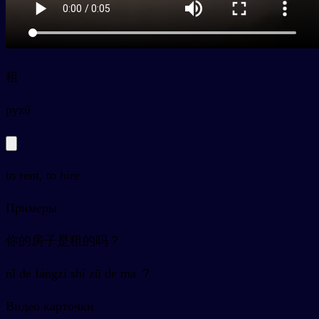
租
py
zū
to rent, to hire
Примеры
你的房子是租的吗？
nǐ de fángzi shì zū de ma ？
Видео карточки