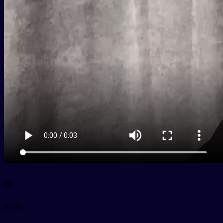
跌
py
diē