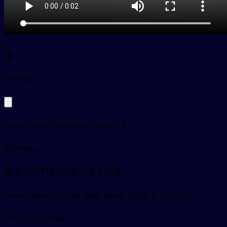
涨
py
zhǎng
to rise, to go up (prices, water...)
Примеры
最近原材料的价格上涨了很多
zuìjìn yuáncáiliào de jiàgé shàng zhǎng le hěn duō
Видео карточки