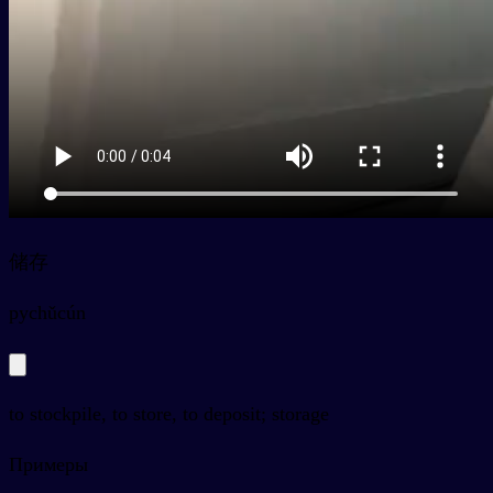
储存
py
chǔcún
to stockpile, to store, to deposit; storage
Примеры