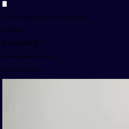
to fall, to tumble, to drop (of prices etc)
Примеры
笔记本电脑跌价了
bǐjìběn diànnǎo diē jià le
Видео карточки