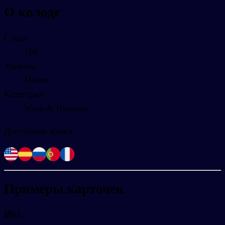
О колоде
Слова
100
Уровень
Master
Категория
Work & Business
Доступные языки
Примеры карточек
确认