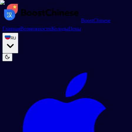
BoostChinese
Главная
Возможности
Колоды
Цены
RU