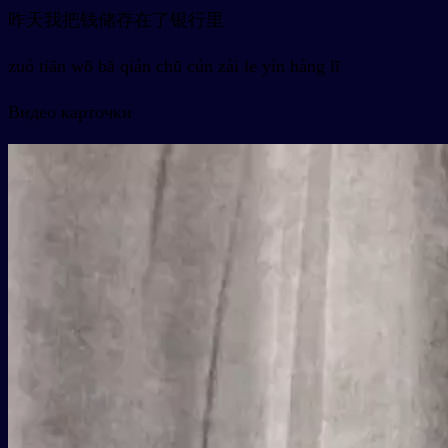
昨天我把钱储存在了银行里
zuó tiān wǒ bǎ qián chǔ cún zài le yín háng lǐ
Видео карточки