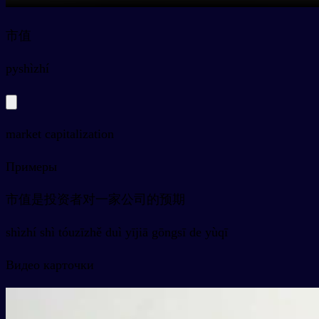
市值
py
shìzhí
market capitalization
Примеры
市值是投资者对一家公司的预期
shìzhí shì tóuzīzhě duì yījiā gōngsī de yùqī
Видео карточки