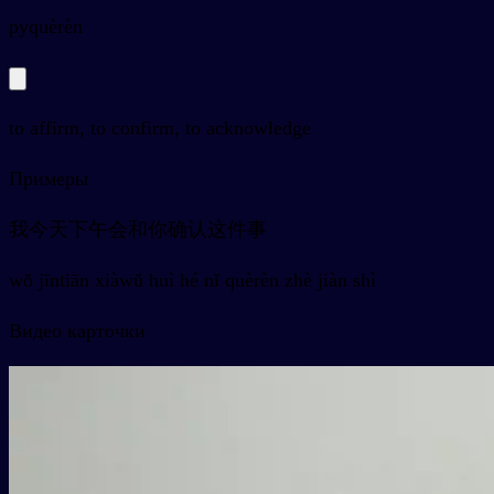
py
quèrèn
to affirm, to confirm, to acknowledge
Примеры
我今天下午会和你确认这件事
wǒ jīntiān xiàwǔ huì hé nǐ quèrèn zhè jiàn shì
Видео карточки