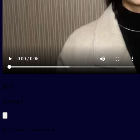
要求
py
yāoqiú
to require; requirement