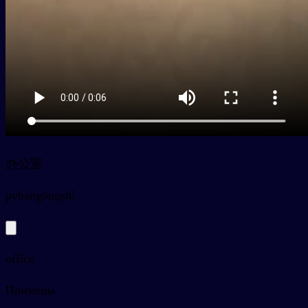
办公室
py
bàngōngshì
office
Примеры