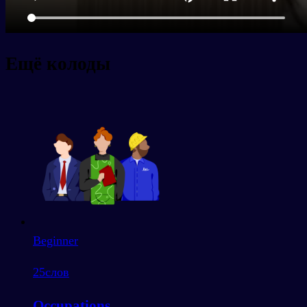
Ещё колоды
Beginner
25
слов
Occupations