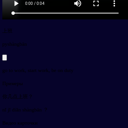
上班
py
shàngbān
go to work, start work, be on duty
Примеры
你几点上班？
nǐ jǐ diǎn shàngbān ？
Видео карточки