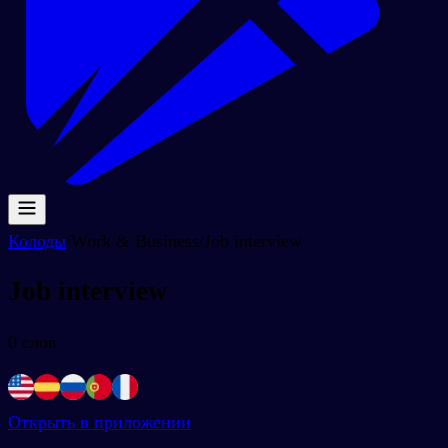
Колоды
/
Work & Business
/
Job interview
Job interview
0
слов
Открыть в приложении