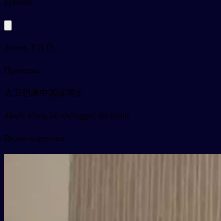
py
bóshì
doctor, P.H.D.
Примеры
大卫想来中国读博士
dàwèi xiǎng lái zhōngguó dú bóshì
Видео карточки