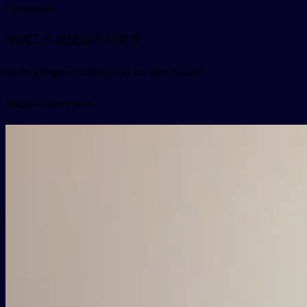
Примеры
他的工作成绩达不到要求
tā de gōngzuò chéngjì dá bù dào yāoqiú
Видео карточки