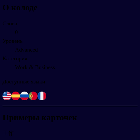
О колоде
Слова
0
Уровень
Advanced
Категория
Work & Business
Доступные языки
Примеры карточек
工作