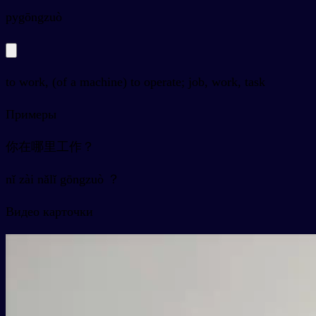
py
gōngzuò
to work, (of a machine) to operate; job, work, task
Примеры
你在哪里工作？
nǐ zài nǎlǐ gōngzuò ？
Видео карточки