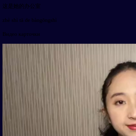
这是她的办公室
zhè shì tā de bàngōngshì
Видео карточки