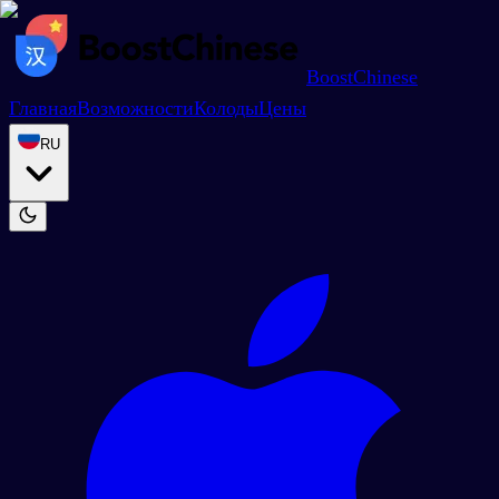
BoostChinese
Главная
Возможности
Колоды
Цены
RU