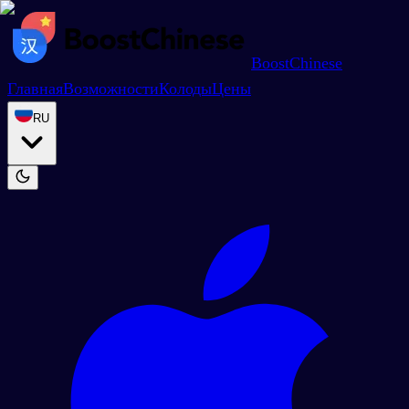
BoostChinese
Главная
Возможности
Колоды
Цены
RU