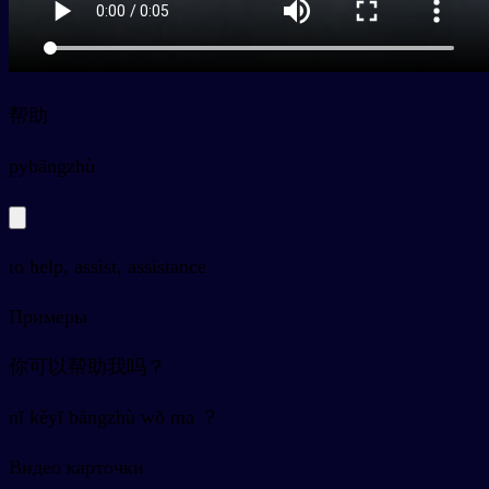
帮助
py
bāngzhù
to help, assist, assistance
Примеры
你可以帮助我吗？
nǐ kěyǐ bāngzhù wǒ ma ？
Видео карточки