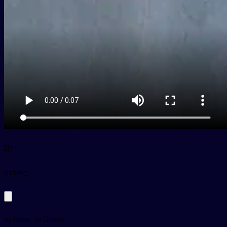
听
py
tīng
to hear, to listen