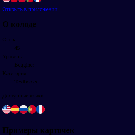
Открыть в приложении
О колоде
Слова
45
Уровень
Begginer
Категория
Textbooks
Доступные языки
Примеры карточек