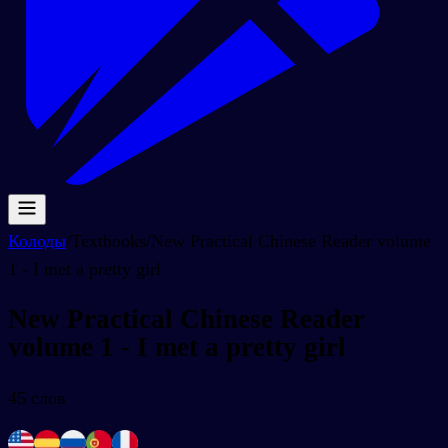
Колоды
/
Textbooks
/
New Practical Chinese Reader volume
1 - I met a pretty girl
New Practical Chinese Reader
volume 1 - I met a pretty girl
45
слов