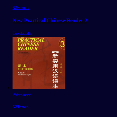
636
слов
New Practical Chinese Reader 2
Textbooks
Advanced
531
слов