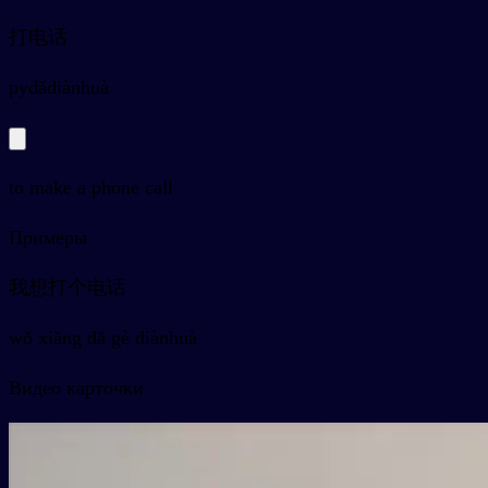
打电话
py
dǎdiànhuà
to make a phone call
Примеры
我想打个电话
wǒ xiǎng dǎ gè diànhuà
Видео карточки