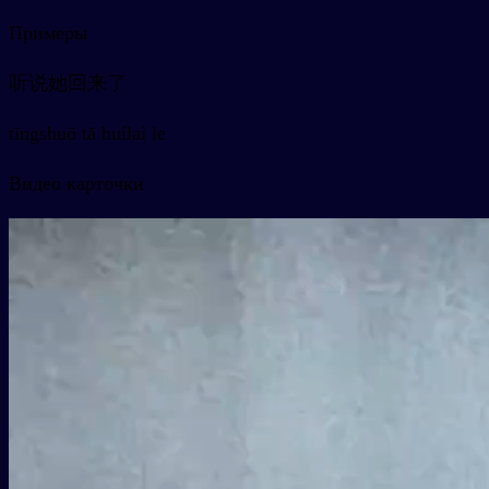
Примеры
听说她回来了
tīngshuō tā huílai le
Видео карточки