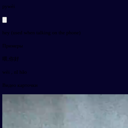
py
wèi
hey (used when talking on the phone)
Примеры
喂,你好
wèi , nǐ hǎo
Видео карточки