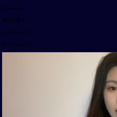
Примеры
她住在哪儿？
tā zhù zài nǎr ？
Видео карточки