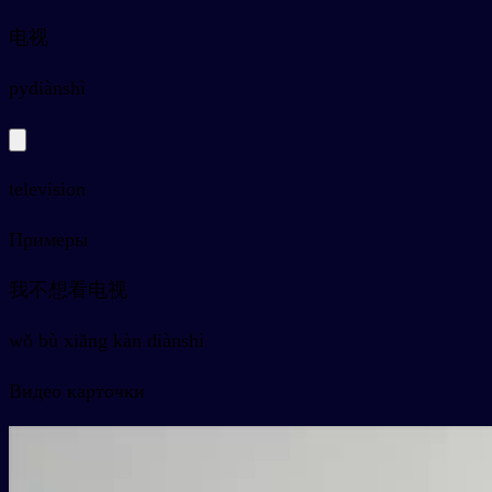
电视
py
diànshì
television
Примеры
我不想看电视
wǒ bù xiǎng kàn diànshì
Видео карточки