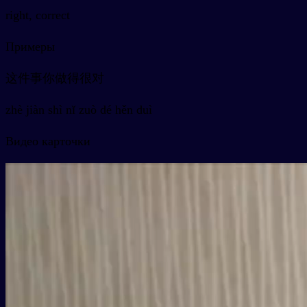
right, correct
Примеры
这件事你做得很对
zhè jiàn shì nǐ zuò dé hěn duì
Видео карточки