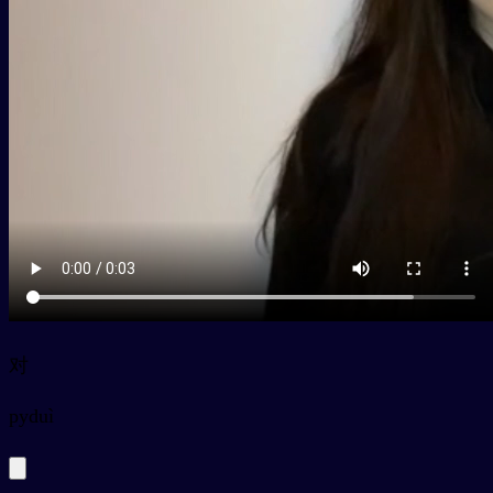
对
py
duì