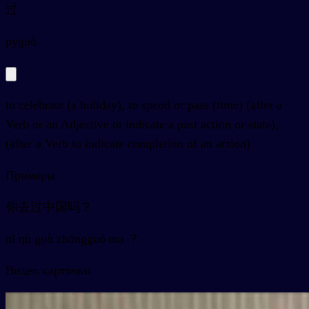
过
py
guò
to celebrate (a holiday), to spend or pass (time) (after a
Verb or an Adjective to indicate a past action or state),
(after a Verb to indicate completion of an action)
Примеры
你去过中国吗？
nǐ qù guò zhōngguó ma ？
Видео карточки