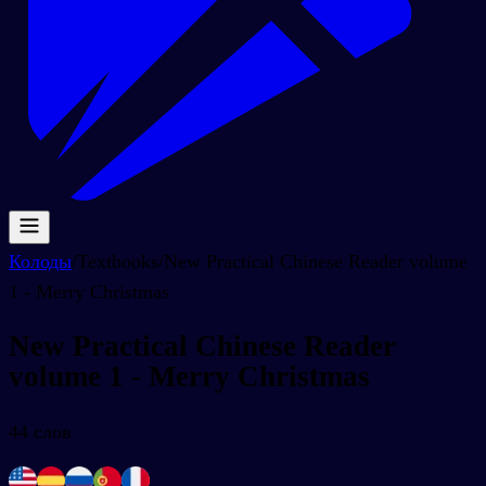
Колоды
/
Textbooks
/
New Practical Chinese Reader volume
1 - Merry Christmas
New Practical Chinese Reader
volume 1 - Merry Christmas
44
слов