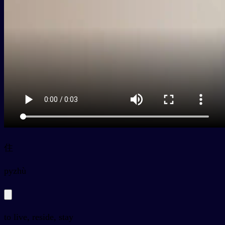
住
py
zhù
to live, reside, stay