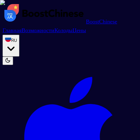
BoostChinese
Главная
Возможности
Колоды
Цены
RU