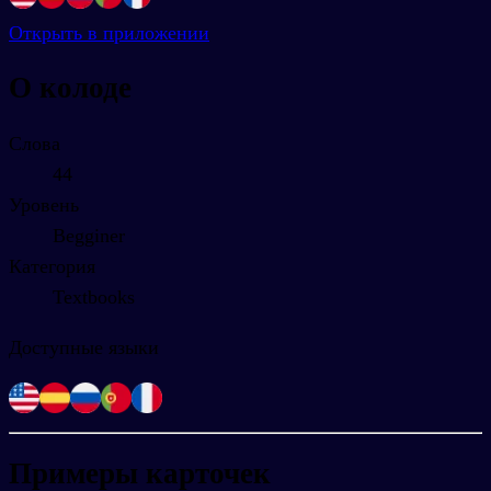
Открыть в приложении
О колоде
Слова
44
Уровень
Begginer
Категория
Textbooks
Доступные языки
Примеры карточек