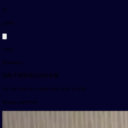
白
py
bái
white
Примеры
我每天都穿着白色的衣服
wǒ měi tiān dōu chuān zhe báisè de yīfu
Видео карточки