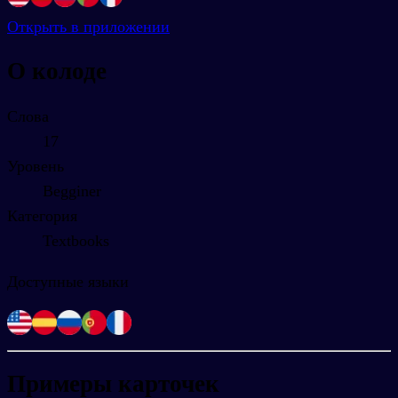
Открыть в приложении
О колоде
Слова
17
Уровень
Begginer
Категория
Textbooks
Доступные языки
Примеры карточек