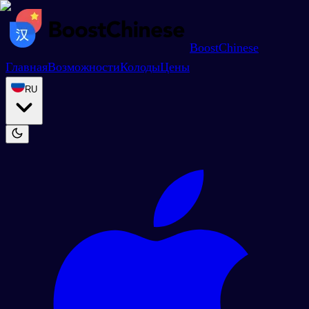
BoostChinese
Главная
Возможности
Колоды
Цены
RU