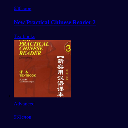
636
слов
New Practical Chinese Reader 2
Textbooks
Advanced
531
слов