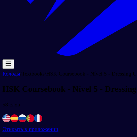
Колоды
/
Textbooks
/
HSK Coursebook - Nível 5 - Dressing U
HSK Coursebook - Nível 5 - Dressin
58
слов
Открыть в приложении