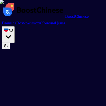
BoostChinese
Главная
Возможности
Колоды
Цены
RU