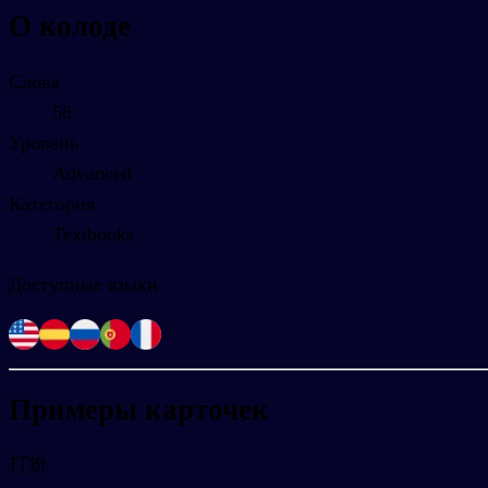
О колоде
Слова
58
Уровень
Advanced
Категория
Textbooks
Доступные языки
Примеры карточек
打扮