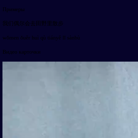
Примеры
我们偶尔会去田野里散步
wǒmen ǒuěr huì qù tiányě lǐ sànbù
Видео карточки