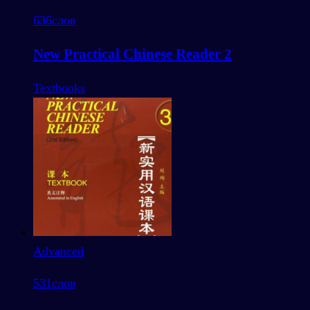
636
слов
New Practical Chinese Reader 2
Textbooks
Advanced
531
слов