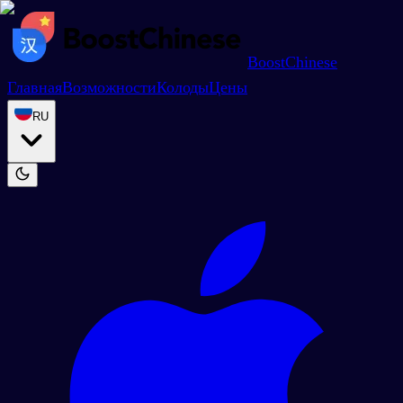
BoostChinese
Главная
Возможности
Колоды
Цены
RU