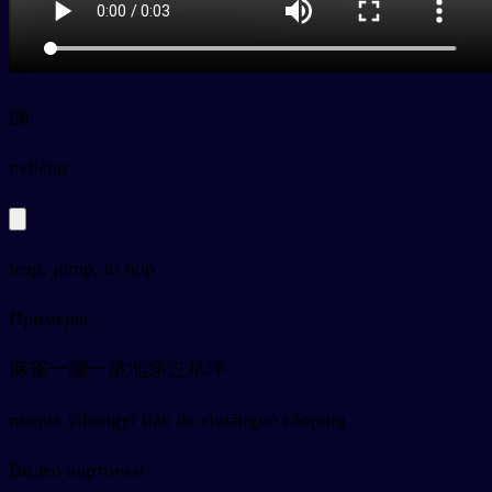
蹦
py
bèng
leap, jump, to hop
Примеры
麻雀一蹦一跳地穿过草坪
máquè yībèngyī tiào de chuānguò cǎopíng
Видео карточки