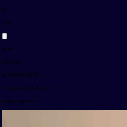
绿
py
lǜ
green
Примеры
你喜欢喝绿茶吗？
nǐ xǐhuan hē lǜ chá ma ？
Видео карточки