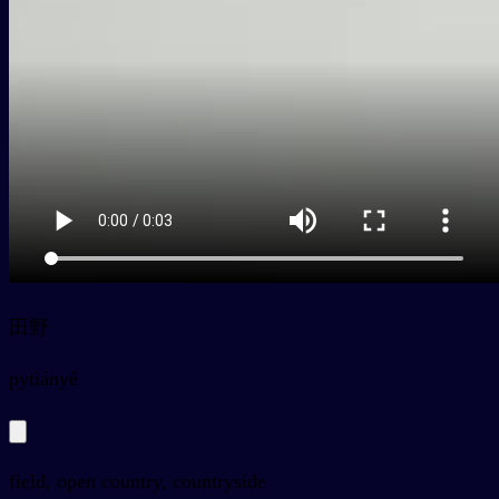
田野
py
tiányě
field, open country, countryside