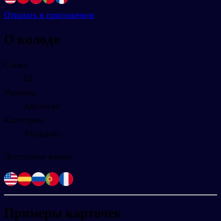
Открыть в приложении
О колоде
Слова
82
Уровень
Advanced
Категория
Textbooks
Доступные языки
Примеры карточек