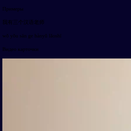
Примеры
我有三个汉语老师
wǒ yǒu sān ge hànyǔ lǎoshī
Видео карточки