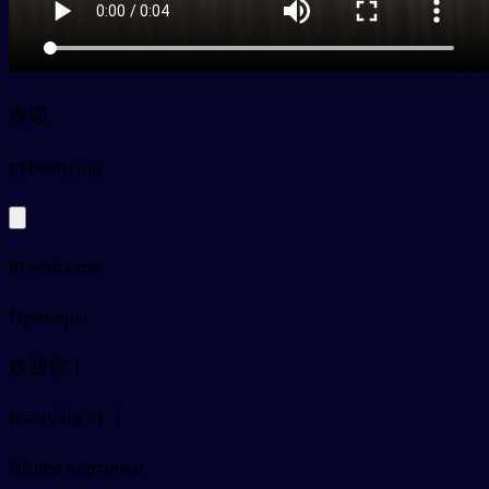
欢迎
py
huānyíng
to welcome
Примеры
欢迎你！
huānyíng nǐ ！
Видео карточки