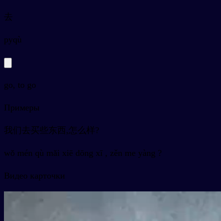
去
py
qù
go, to go
Примеры
我们去买些东西,怎么样?
wǒ mén qù mǎi xiē dōng xī , zěn me yàng ?
Видео карточки