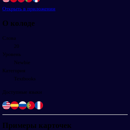
Открыть в приложении
О колоде
Слова
20
Уровень
Newbie
Категория
Textbooks
Доступные языки
Примеры карточек