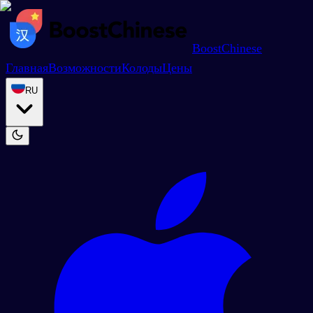
BoostChinese
Главная
Возможности
Колоды
Цены
RU