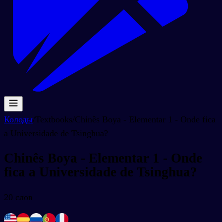
Колоды
/
Textbooks
/
Chinês Boya - Elementar 1 - Onde fica
a Universidade de Tsinghua?
Chinês Boya - Elementar 1 - Onde
fica a Universidade de Tsinghua?
20
слов