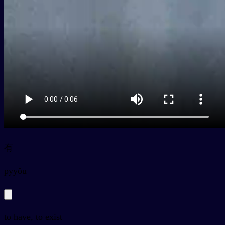
有
py
yǒu
to have, to exist