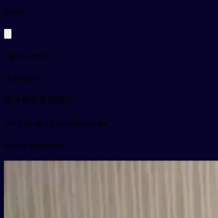
py
duì
right, correct
Примеры
这件事你做得很对
zhè jiàn shì nǐ zuò dé hěn duì
Видео карточки