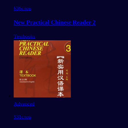
636
слов
New Practical Chinese Reader 2
Textbooks
Advanced
531
слов