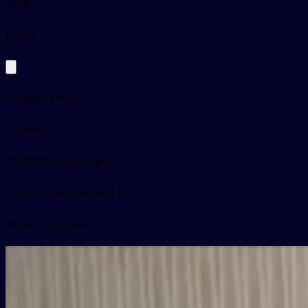
弟弟
py
dìdi
younger brother
Примеры
你弟弟怎么还没来？
nǐ dìdi zěnme hái méi lái ？
Видео карточки