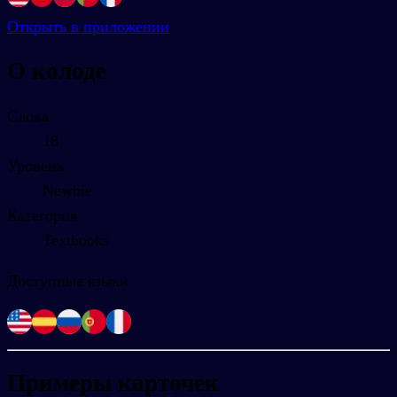
Открыть в приложении
О колоде
Слова
18
Уровень
Newbie
Категория
Textbooks
Доступные языки
Примеры карточек