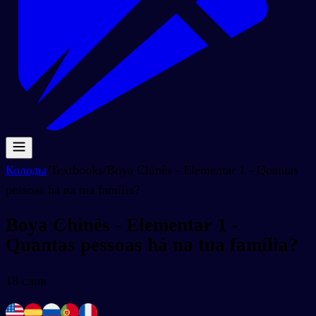
Колоды
/
Textbooks
/
Boya Chinês - Elementar 1 - Quantas
pessoas há na tua família?
Boya Chinês - Elementar 1 -
Quantas pessoas há na tua família?
18
слов