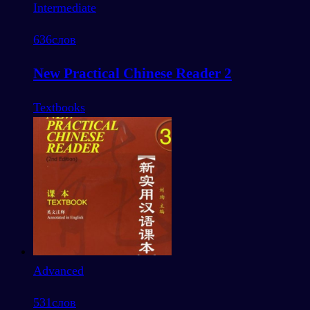
Intermediate
636
слов
New Practical Chinese Reader 2
Textbooks
Advanced
531
слов