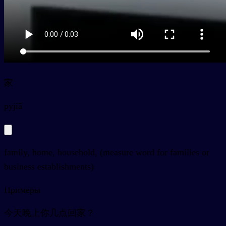
家
py
jiā
family, home, household, (measure word for families or
business establishments)
Примеры
今天晚上你几点回家？