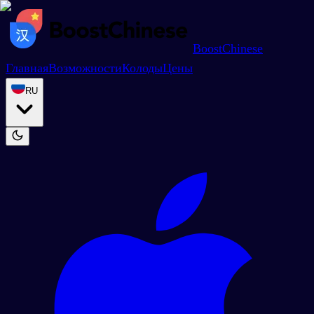
BoostChinese
Главная
Возможности
Колоды
Цены
RU