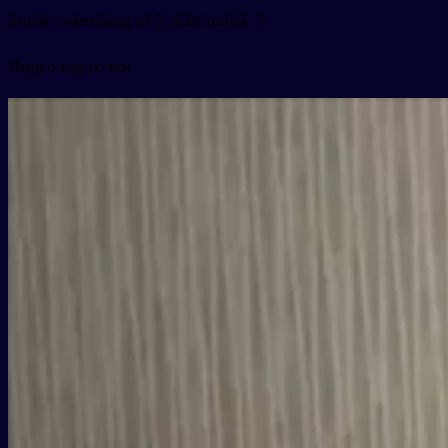
jīntiān wǎnshàng nǐ jǐ diǎn huíjiā ？
Видео карточки