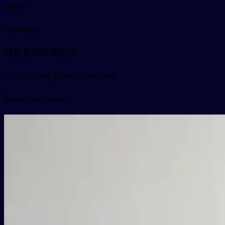
father
Примеры
我爸爸在跟我说话
wǒ bà ba zài gēn wǒ shuō huà
Видео карточки