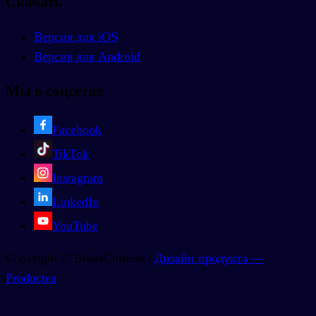
Скачать
Версия для iOS
Версия для Android
Мы в соцсетях
Facebook
TikTok
Instagram
LinkedIn
YouTube
Copyright © BoostChinese |
Дизайн продукта —
Productea