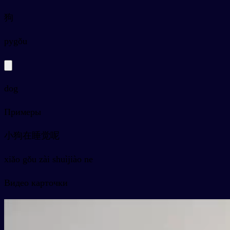
狗
py
gǒu
dog
Примеры
小狗在睡觉呢
xiǎo gǒu zài shuìjiào ne
Видео карточки