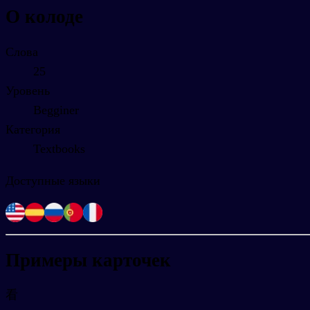
О колоде
Слова
25
Уровень
Begginer
Категория
Textbooks
Доступные языки
Примеры карточек
看