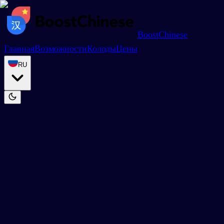
BoostChinese
Главная
Возможности
Колоды
Цены
RU