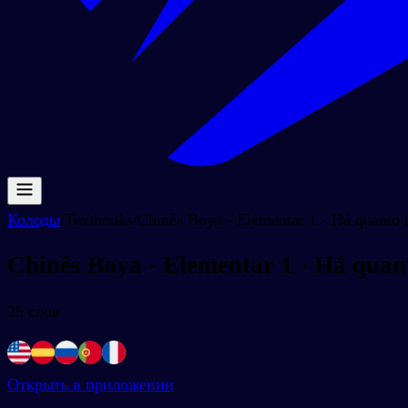
Колоды
/
Textbooks
/
Chinês Boya - Elementar 1 - Há quanto 
Chinês Boya - Elementar 1 - Há quan
25
слов
Открыть в приложении