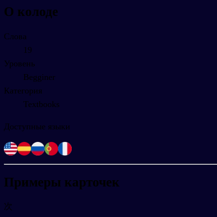
О колоде
Слова
19
Уровень
Begginer
Категория
Textbooks
Доступные языки
Примеры карточек
次