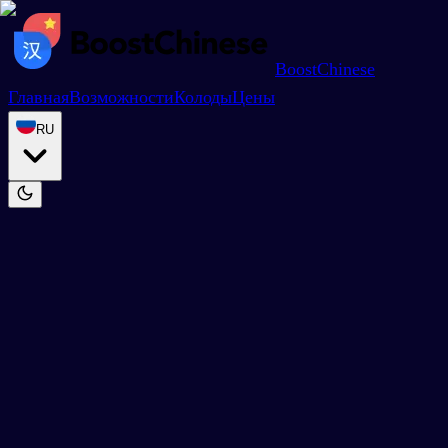
BoostChinese
Главная
Возможности
Колоды
Цены
RU