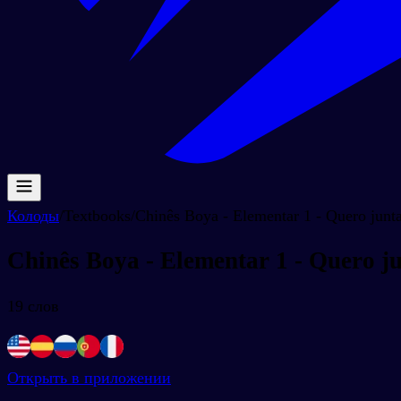
Колоды
/
Textbooks
/
Chinês Boya - Elementar 1 - Quero junta
Chinês Boya - Elementar 1 - Quero ju
19
слов
Открыть в приложении