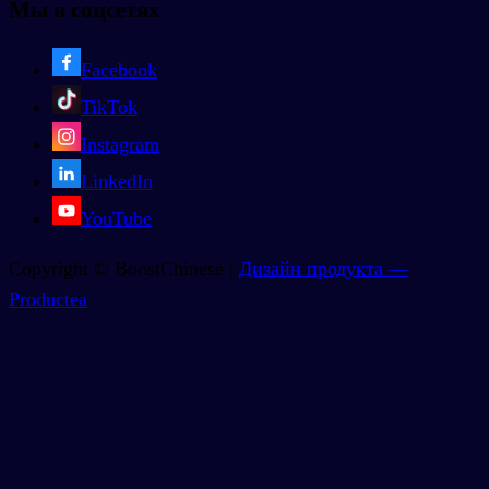
Мы в соцсетях
Facebook
TikTok
Instagram
LinkedIn
YouTube
Copyright © BoostChinese |
Дизайн продукта —
Productea