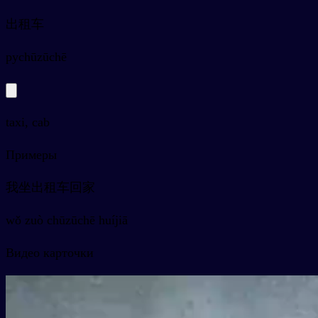
出租车
py
chūzūchē
taxi, cab
Примеры
我坐出租车回家
wǒ zuò chūzūchē huíjiā
Видео карточки