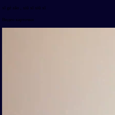
xǐ gè zǎo , xiū xī xiū xī
Видео карточки