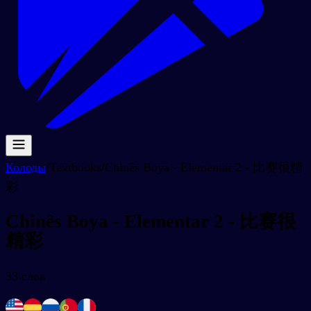
Колоды
/
Textbooks
/
Chinês Boya - Elementar 2 - 比赛很精
彩
Chinês Boya - Elementar 2 - 比赛很
精彩
33
слов