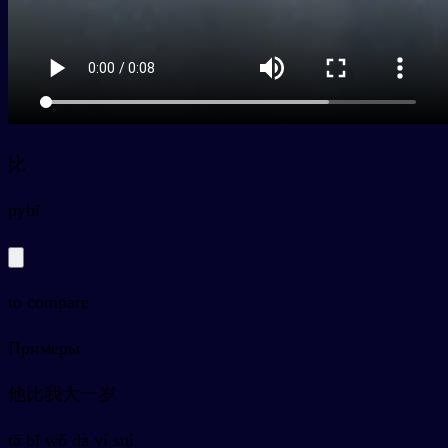
比
py
bǐ
to compare
Примеры
他比我大一岁
tā bǐ wǒ dà yí suì