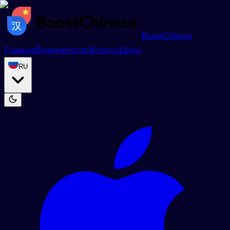
BoostChinese
Главная
Возможности
Колоды
Цены
RU