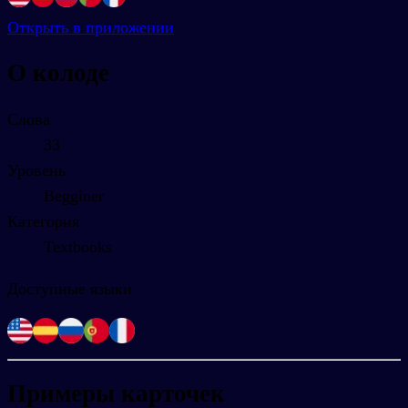
Открыть в приложении
О колоде
Слова
33
Уровень
Begginer
Категория
Textbooks
Доступные языки
Примеры карточек