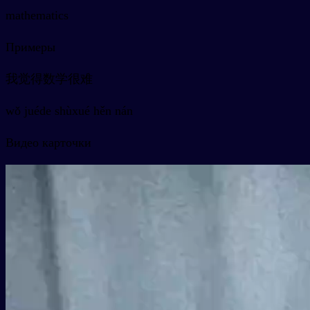
mathematics
Примеры
我觉得数学很难
wǒ juéde shùxué hěn nán
Видео карточки