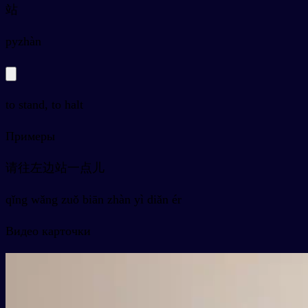
站
py
zhàn
to stand, to halt
Примеры
请往左边站一点儿
qǐng wǎng zuǒ biān zhàn yì diǎn ér
Видео карточки