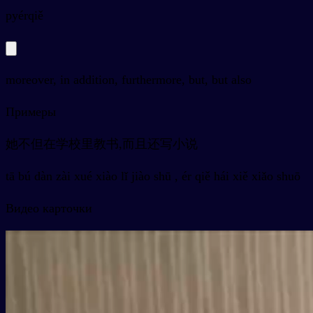
py
érqiě
moreover, in addition, furthermore, but, but also
Примеры
她不但在学校里教书,而且还写小说
tā bú dàn zài xué xiào lǐ jiào shū , ér qiě hái xiě xiǎo shuō
Видео карточки