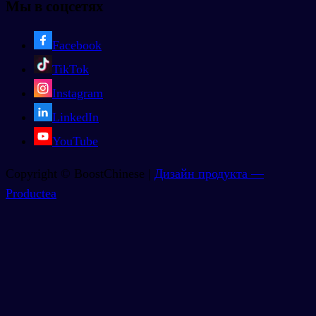
Мы в соцсетях
Facebook
TikTok
Instagram
LinkedIn
YouTube
Copyright © BoostChinese |
Дизайн продукта —
Productea