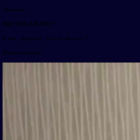
Примеры
你好,请问,有菜单吗？
nǐ hǎo , qǐng wèn , yǒu cài dān ma ？
Видео карточки