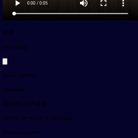
健康
py
jiànkāng
health; healthy
Примеры
我很担心你的健康
wǒ hěn dān xīn nǐ de jiàn kāng
Видео карточки