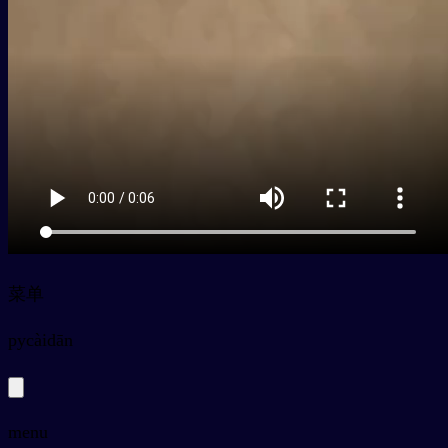
菜单
py
càidān
menu