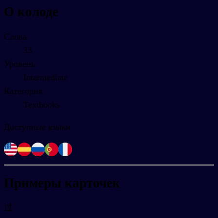
О колоде
Слова
33
Уровень
Intermediate
Категория
Textbooks
Доступные языки
Примеры карточек
过