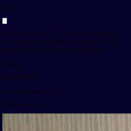
py
guò
to celebrate (a holiday), to spend or pass (time) (after a
Verb or an Adjective to indicate a past action or state),
(after a Verb to indicate completion of an action)
Примеры
你去过中国吗？
nǐ qù guò zhōngguó ma ？
Видео карточки