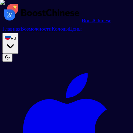
BoostChinese
Главная
Возможности
Колоды
Цены
RU