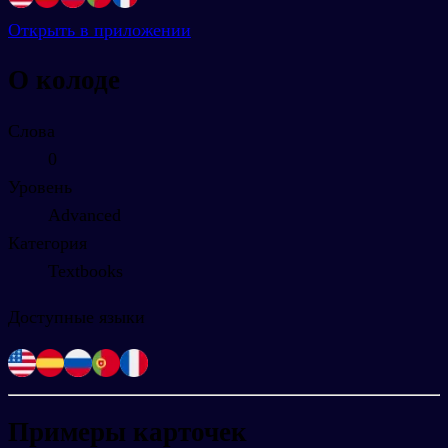
Открыть в приложении
О колоде
Слова
0
Уровень
Advanced
Категория
Textbooks
Доступные языки
Примеры карточек