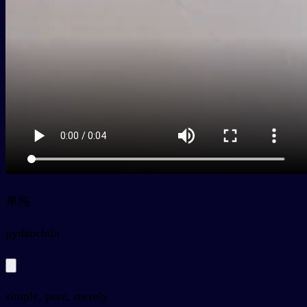
单纯
py
dānchún
simple, pure, merely