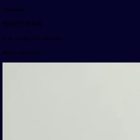
Примеры
他的思想很单纯
tā de sīxiǎng hěn dānchún
Видео карточки