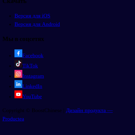
Скачать
Версия для iOS
Версия для Android
Мы в соцсетях
Facebook
TikTok
Instagram
LinkedIn
YouTube
Copyright © BoostChinese |
Дизайн продукта —
Productea