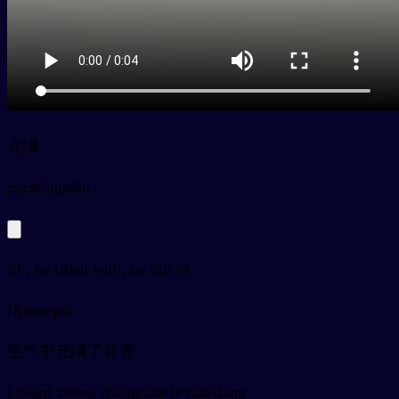
充满
py
chōngmǎn
fill, be filled with, be full of
Примеры
空气中充满了花香
kōngqì zhōng chōngmǎn le huāxiāng