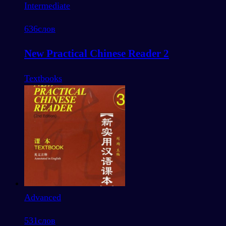
Intermediate
636
слов
New Practical Chinese Reader 2
Textbooks
Advanced
531
слов