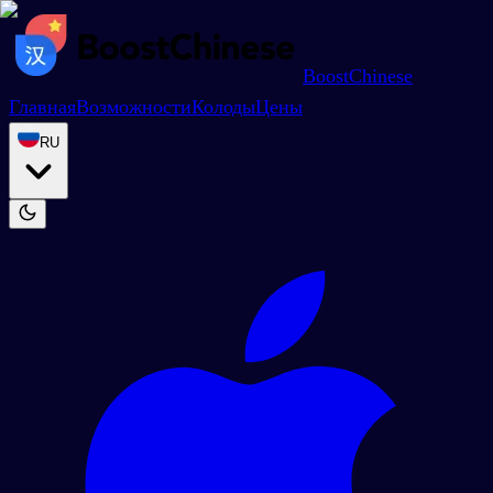
BoostChinese
Главная
Возможности
Колоды
Цены
RU