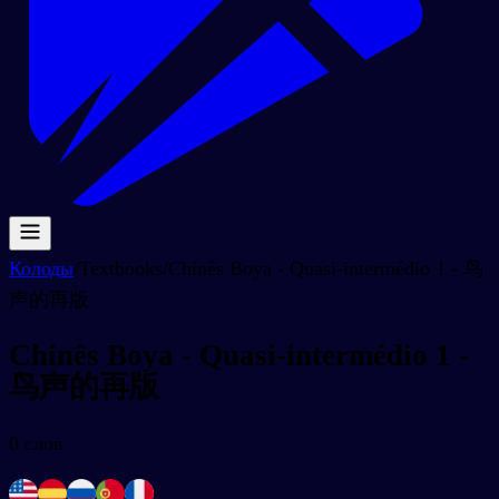
Колоды
/
Textbooks
/
Chinês Boya - Quasi-intermédio 1 - 鸟
声的再版
Chinês Boya - Quasi-intermédio 1 -
鸟声的再版
0
слов