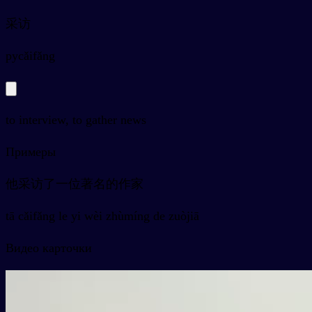
采访
py
cǎifǎng
to interview, to gather news
Примеры
他采访了一位著名的作家
tā cǎifǎng le yi wèi zhùmíng de zuòjiā
Видео карточки