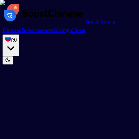
BoostChinese
Главная
Возможности
Колоды
Цены
RU