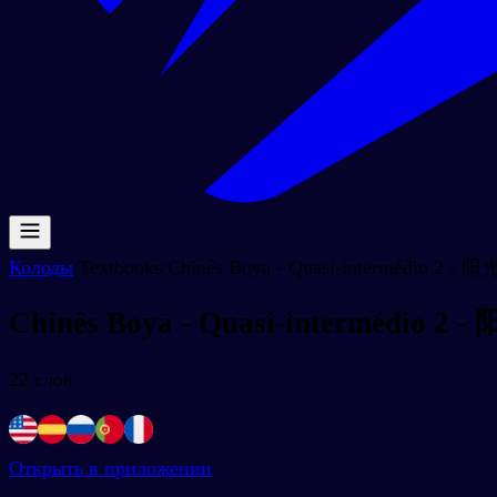
Колоды
/
Textbooks
/
Chinês Boya - Quasi-intermédio 2 
Chinês Boya - Quasi-intermédio 
22
слов
Открыть в приложении