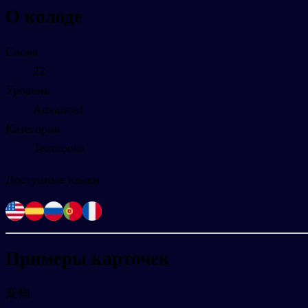
О колоде
Слова
22
Уровень
Advanced
Категория
Textbooks
Доступные языки
Примеры карточек
宠物