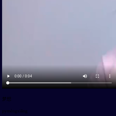
梦想
py
mèngxiǎng