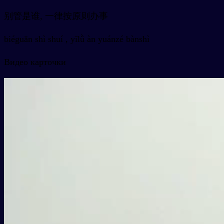
别管是谁, 一律按原则办事
biéguǎn shì shuí , yīlǜ àn yuánzé bànshì
Видео карточки