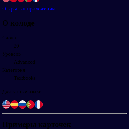
Открыть в приложении
О колоде
Слова
20
Уровень
Advanced
Категория
Textbooks
Доступные языки
Примеры карточек