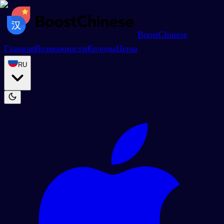
BoostChinese
Главная
Возможности
Колоды
Цены
RU