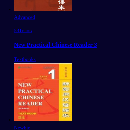
Advanced
531
слов
New Practical Chinese Reader 3
Textbooks
Newbie