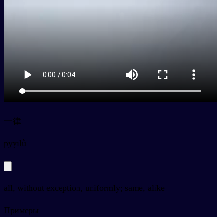
一律
py
yīlǜ
all, without exception, uniformly; same, alike
Примеры