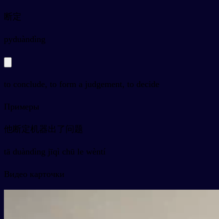
断定
py
duàndìng
to conclude, to form a judgement, to decide
Примеры
他断定机器出了问题
tā duàndìng jīqì chū le wèntí
Видео карточки