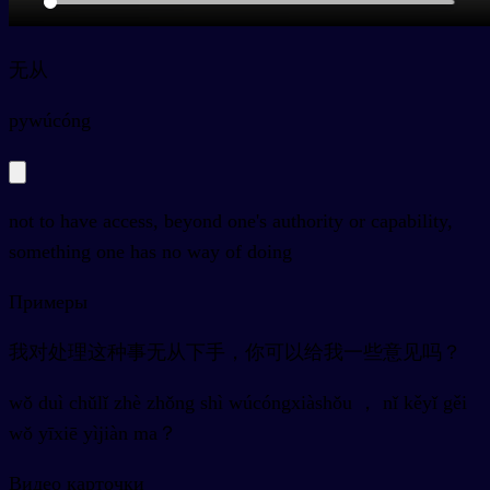
无从
py
wúcóng
not to have access, beyond one's authority or capability,
something one has no way of doing
Примеры
我对处理这种事无从下手，你可以给我一些意见吗？
wǒ duì chǔlǐ zhè zhǒng shì wúcóngxiàshǒu ， nǐ kěyǐ gěi
wǒ yīxiē yìjiàn ma？
Видео карточки