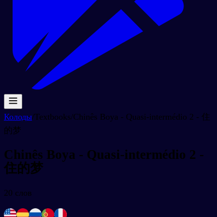
Колоды
/
Textbooks
/
Chinês Boya - Quasi-intermédio 2 - 住
的梦
Chinês Boya - Quasi-intermédio 2 -
住的梦
20
слов