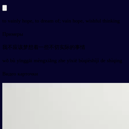
to vainly hope, to dream of; vain hope, wishful thinking
Примеры
我不应该梦想着一些不切实际的事情
wǒ bù yīnggāi mèngxiǎng zhe yīxiē bùqièshíjì de shìqing
Видео карточки