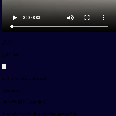
反倒
py
fǎndào
on the contrary, instead
Примеры
风不但没停, 反倒更大了
fēng búdàn méi tíng , fǎndào gèng dà le