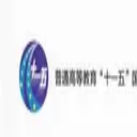
BoostChinese
Главная
Возможности
Колоды
Цены
RU