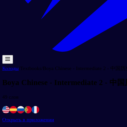
Колоды
/
Textbooks
/
Boya Chinese - Intermediate 2 - 中国
Boya Chinese - Intermediate 2 - 
49
слов
Открыть в приложении