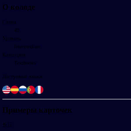
О колоде
Слова
49
Уровень
Intermediate
Категория
Textbooks
Доступные языки
Примеры карточек
长江