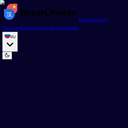
BoostChinese
Главная
Возможности
Колоды
Цены
RU