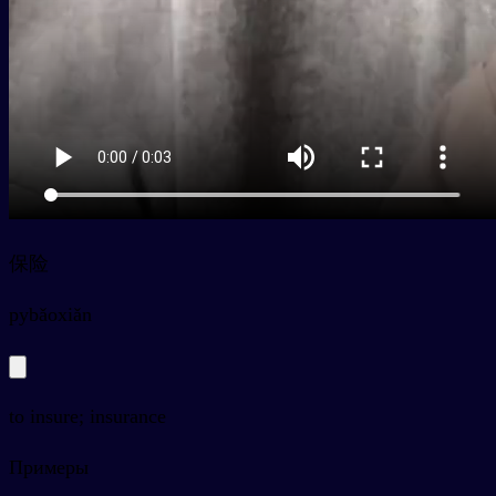
保险
py
bǎoxiǎn
to insure; insurance
Примеры