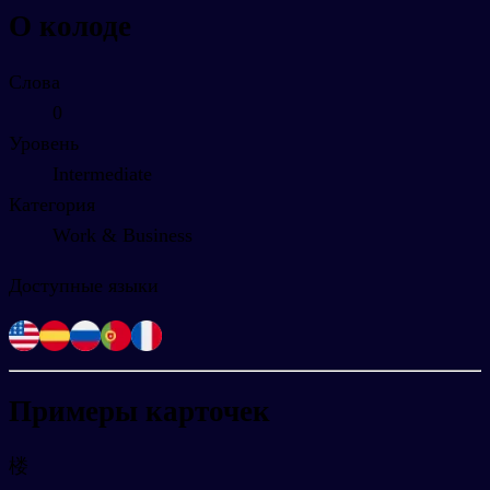
О колоде
Слова
0
Уровень
Intermediate
Категория
Work & Business
Доступные языки
Примеры карточек
楼