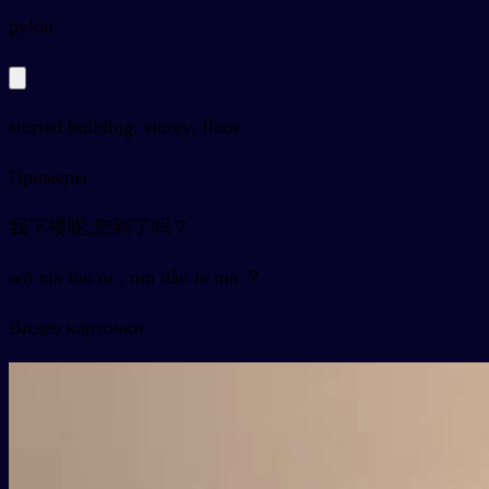
py
lóu
storied building, storey, floor
Примеры
我下楼呢,您到了吗？
wǒ xià lóu ní , nín dào le ma ？
Видео карточки