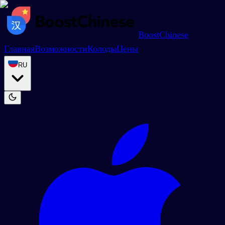
BoostChinese
Главная
Возможности
Колоды
Цены
RU