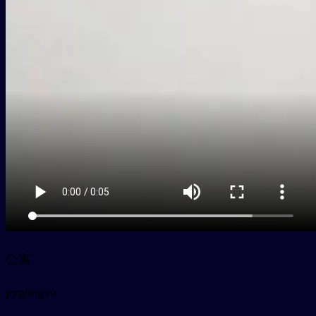
公寓
py
gōngyù