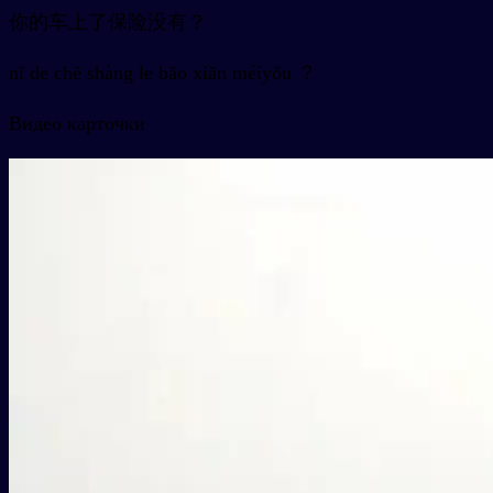
你的车上了保险没有？
nǐ de chē shàng le bǎo xiǎn méiyǒu ？
Видео карточки