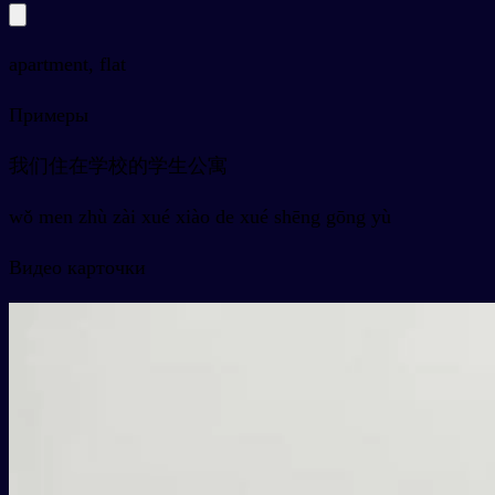
apartment, flat
Примеры
我们住在学校的学生公寓
wǒ men zhù zài xué xiào de xué shēng gōng yù
Видео карточки