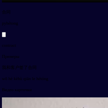
合同
py
hétong
contract
Примеры
我和客户签了合同
wǒ hé kèhù qiān le hétóng
Видео карточки