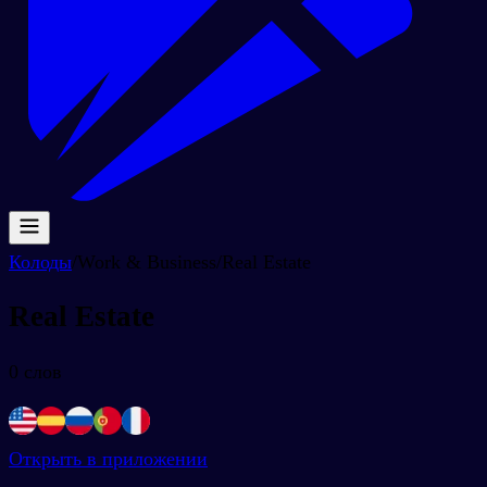
Колоды
/
Work & Business
/
Real Estate
Real Estate
0
слов
Открыть в приложении