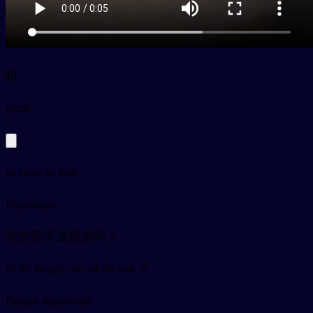
租
py
zū
to rent, to hire
Примеры
你的房子是租的吗？
nǐ de fángzi shì zū de ma ？
Видео карточки