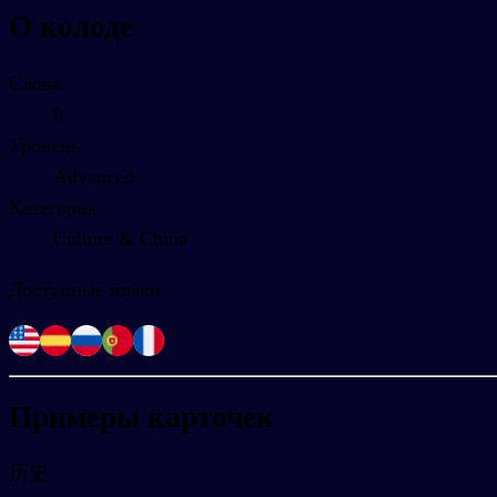
О колоде
Слова
0
Уровень
Advanced
Категория
Culture & China
Доступные языки
Примеры карточек
历史