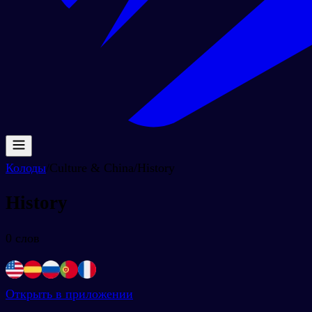
Колоды
/
Culture & China
/
History
History
0
слов
Открыть в приложении