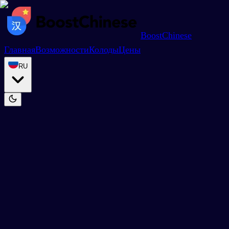
BoostChinese
Главная
Возможности
Колоды
Цены
RU