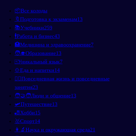
📦
Все колоды
🔖
Подготовка к экзаменам
13
📚
Учебники
259
🕴️
Работа и бизнес
43
🏥
Медицина и здравоохранение
7
🧑‍🎓
Образование
13
🀄
Уникальный язык
7
🍲
Еда и напитки
14
🚶‍♂️
Повседневная жизнь и повседневные
занятия
23
🧑‍🤝‍🧑
Люди и общение
13
🛩️
Путешествие
13
🎳
Хобби
15
🥇
Спорт
14
👩‍🔬
Наука и окружающая среда
21