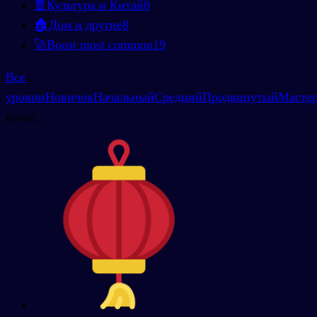
🧧
Культура и Китай
8
🏠
Дом и другие
8
🚀
Boost most common
19
Все
уровни
Новичок
Начальный
Средний
Продвинутый
Масте
колод