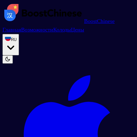
BoostChinese
Главная
Возможности
Колоды
Цены
RU