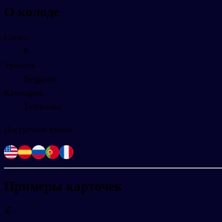
О колоде
Слова
0
Уровень
Begginer
Категория
Textbooks
Доступные языки
Примеры карточек
不