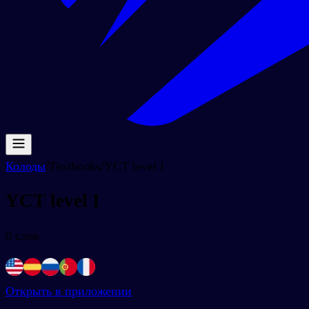
Колоды
/
Textbooks
/
YCT level I
YCT level I
0
слов
Открыть в приложении