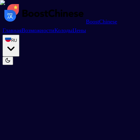
BoostChinese
Главная
Возможности
Колоды
Цены
RU