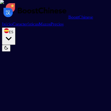
BoostChinese
Inicio
Características
Mazos
Precios
ES