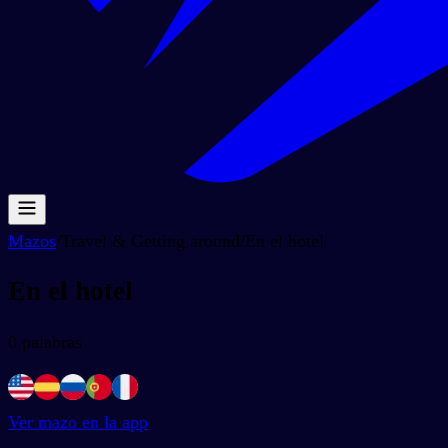
Mazos
/
Travel & Getting around
/
En el hotel
En el hotel
0
palabras
Ver mazo en la app