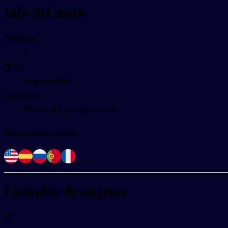
Info del mazo
Palabras
0
Nivel
Intermediate
Categoría
Travel & Getting around
Idiomas disponibles
Ejemplos de tarjetas
茶