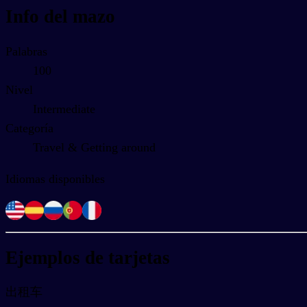
Info del mazo
Palabras
100
Nivel
Intermediate
Categoría
Travel & Getting around
Idiomas disponibles
Ejemplos de tarjetas
出租车