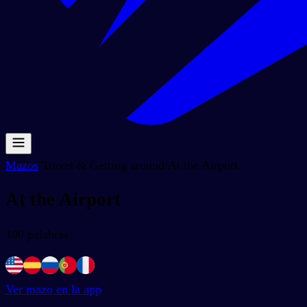
Mazos
/
Travel & Getting around
/
At the Airport
At the Airport
100
palabras
Ver mazo en la app