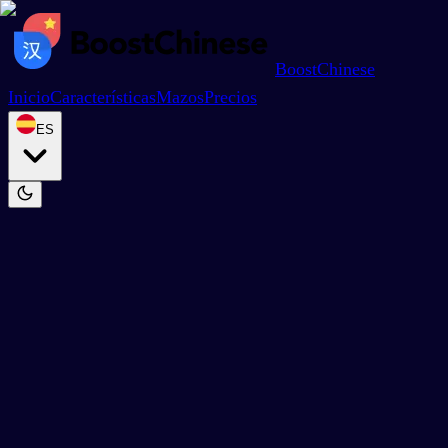
BoostChinese
Inicio
Características
Mazos
Precios
ES