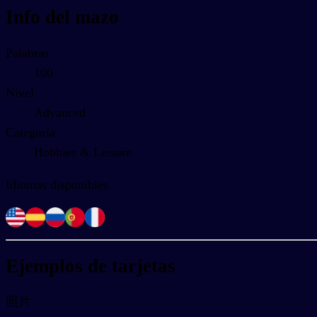
Info del mazo
Palabras
100
Nivel
Advanced
Categoría
Hobbies & Leisure
Idiomas disponibles
Ejemplos de tarjetas
照片