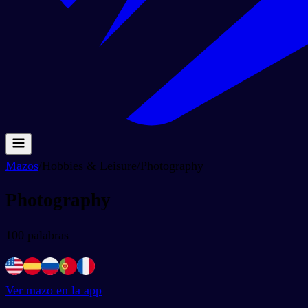
Mazos
/
Hobbies & Leisure
/
Photography
Photography
100
palabras
Ver mazo en la app