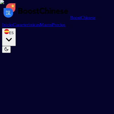
BoostChinese
Inicio
Características
Mazos
Precios
ES