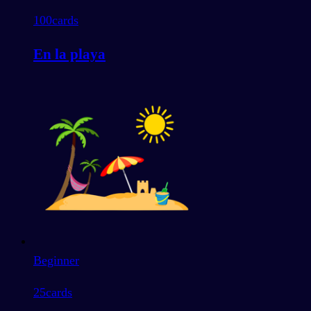
100
cards
En la playa
Beginner
25
cards