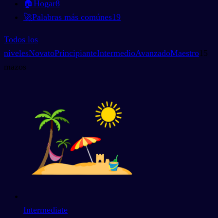
🏠
Hogar
8
🚀
Palabras más comúnes
19
Todos los
niveles
Novato
Principiante
Intermedio
Avanzado
Maestro
15
mazos
Intermediate