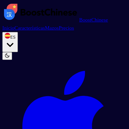
BoostChinese
Inicio
Características
Mazos
Precios
ES