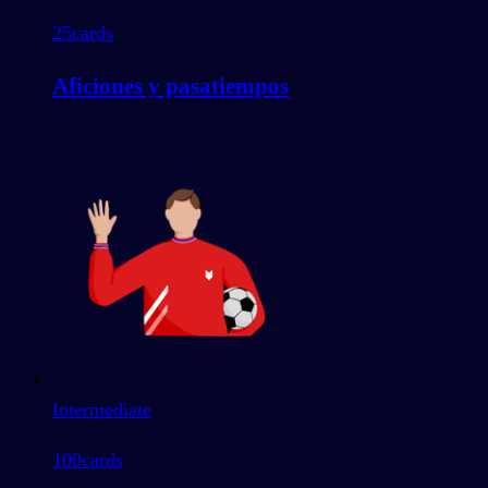
25
cards
Aficiones y pasatiempos
Intermediate
100
cards