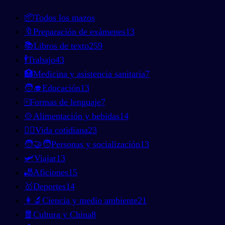
📦
Todos los mazos
🔖
Preparación de exámenes
13
📚
Libros de texto
259
🕴️
Trabajo
43
🏥
Medicina y asistencia sanitaria
7
🧑‍🎓
Educación
13
🀄
Formas de lenguaje
7
🍲
Alimentación y bebidas
14
🚶‍♂️
Vida cotidiana
23
🧑‍🤝‍🧑
Personas y socialización
13
🛩️
Viajar
13
🎳
Aficiones
15
🥇
Deportes
14
👩‍🔬
Ciencia y medio ambiente
21
🧧
Cultura y China
8