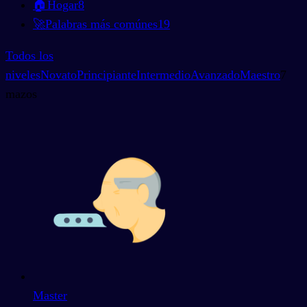
🏠
Hogar
8
🚀
Palabras más comúnes
19
Todos los
niveles
Novato
Principiante
Intermedio
Avanzado
Maestro
7
mazos
Master