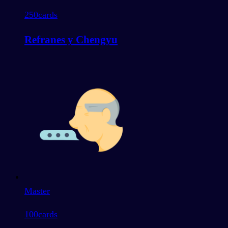
250
cards
Refranes y Chengyu
Master
100
cards