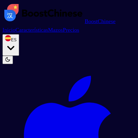
BoostChinese
Inicio
Características
Mazos
Precios
ES