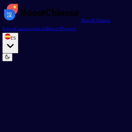
BoostChinese
Inicio
Características
Mazos
Precios
ES