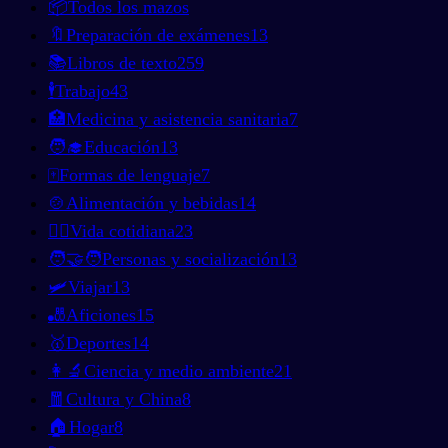
📦
Todos los mazos
🔖
Preparación de exámenes
13
📚
Libros de texto
259
🕴️
Trabajo
43
🏥
Medicina y asistencia sanitaria
7
🧑‍🎓
Educación
13
🀄
Formas de lenguaje
7
🍲
Alimentación y bebidas
14
🚶‍♂️
Vida cotidiana
23
🧑‍🤝‍🧑
Personas y socialización
13
🛩️
Viajar
13
🎳
Aficiones
15
🥇
Deportes
14
👩‍🔬
Ciencia y medio ambiente
21
🧧
Cultura y China
8
🏠
Hogar
8