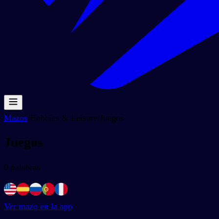
Mazos
/
Hobbies & Leisure
/
Juegos
Juegos
0
palabras
Ver mazo en la app