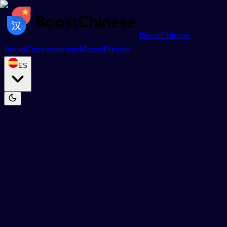
BoostChinese
Inicio
Características
Mazos
Precios
ES