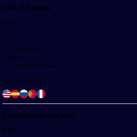
Info del mazo
Palabras
0
Nivel
Intermediate
Categoría
Hobbies & Leisure
Idiomas disponibles
Ejemplos de tarjetas
电脑