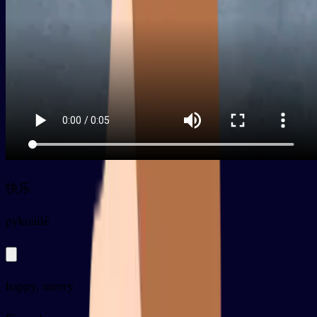
快乐
py
kuàilè
happy, merry