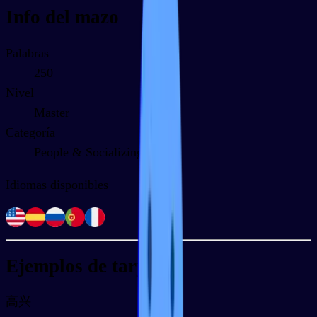
Info del mazo
Palabras
250
Nivel
Master
Categoría
People & Socializing
Idiomas disponibles
Ejemplos de tarjetas
高兴