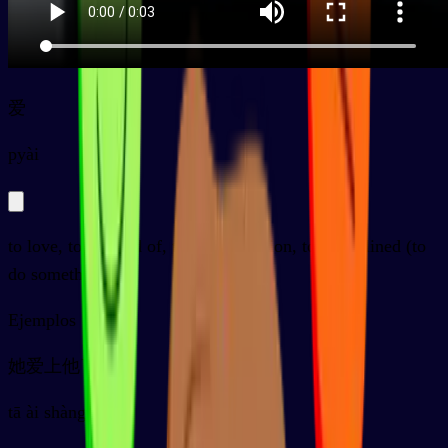
爱
py
ài
to love, to be fond of, to like, affection, to be inclined (to
do something)
Ejemplos
她爱上他了
tā ài shàng tā le