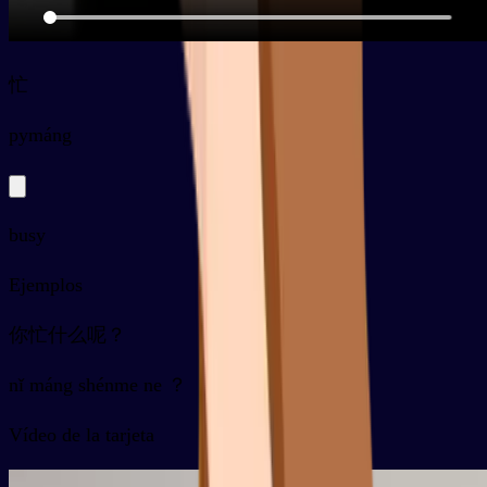
忙
py
máng
busy
Ejemplos
你忙什么呢？
nǐ máng shénme ne ？
Vídeo de la tarjeta