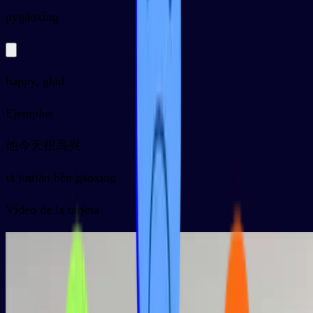
py
gāoxìng
happy, glad
Ejemplos
他今天很高兴
tā jīntiān hěn gāoxìng
Vídeo de la tarjeta