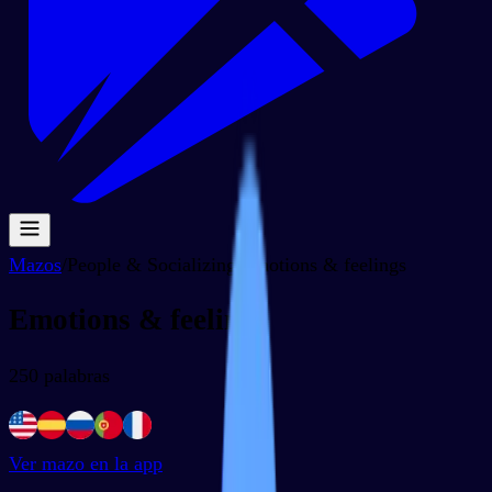
Mazos
/
People & Socializing
/
Emotions & feelings
Emotions & feelings
250
palabras
Ver mazo en la app