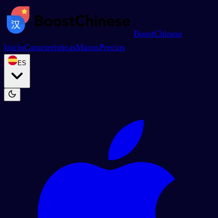
BoostChinese
Inicio
Características
Mazos
Precios
ES