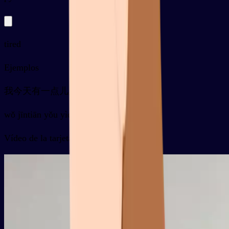
tired
Ejemplos
我今天有一点儿累
wǒ jīntiān yǒu yìdiǎnr lèi
Vídeo de la tarjeta