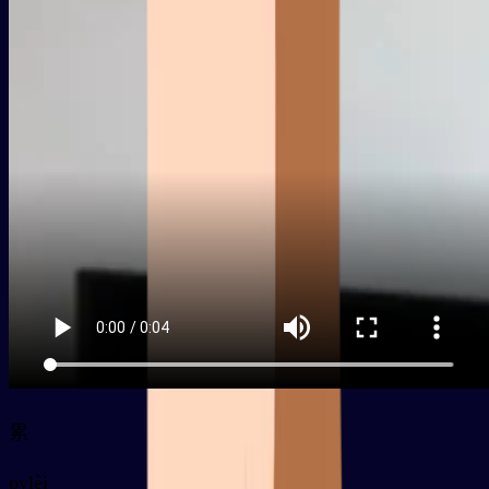
累
py
lèi