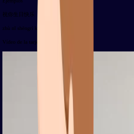
Ejemplos
祝你生日快乐
zhù nǐ shēngrì kuàilè
Vídeo de la tarjeta