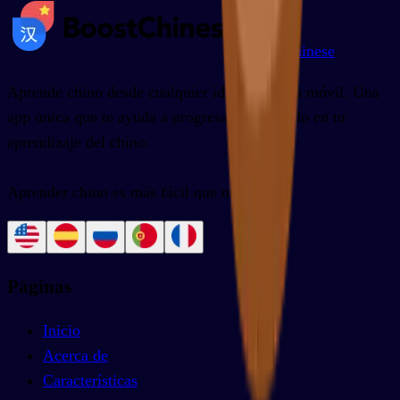
BoostChinese
Aprende chino desde cualquier idioma con tu móvil. Una
app única que te ayuda a progresar más rápido en tu
aprendizaje del chino.
Aprender chino es más fácil que nunca.
Páginas
Inicio
Acerca de
Características