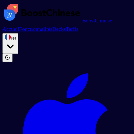
BoostChinese
Accueil
Fonctionnalités
Decks
Tarifs
FR