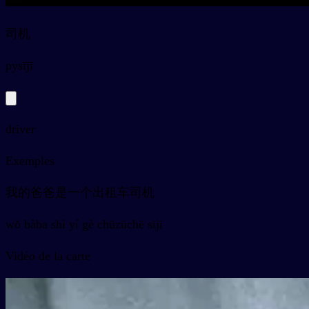
司机
py
sījī
driver
Exemples
我的爸爸是一个出租车司机
wǒ bàba shì yí gè chūzūchē sījī
Vidéo de la carte