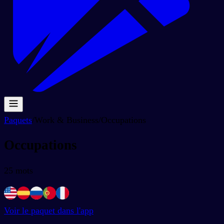
Paquets
/
Work & Business
/
Occupations
Occupations
25
mots
Voir le paquet dans l'app