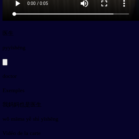
医生
py
yīshēng
doctor
Exemples
我妈妈也是医生
wǒ māma yě shì yīshēng
Vidéo de la carte