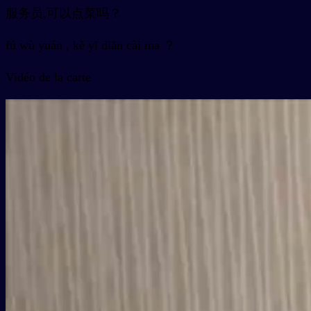
服务员,可以点菜吗？
fú wù yuán , kě yǐ diǎn cài ma ？
Vidéo de la carte