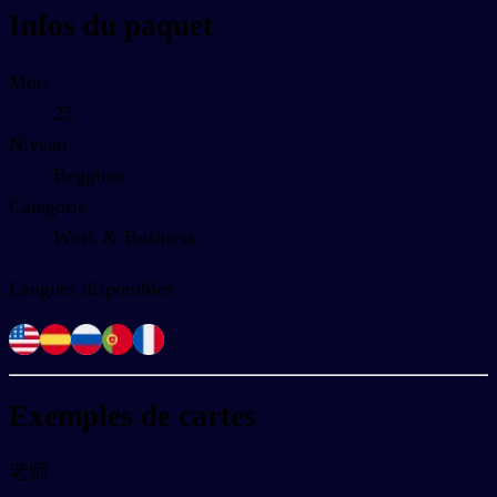
Infos du paquet
Mots
25
Niveau
Begginer
Catégorie
Work & Business
Langues disponibles
Exemples de cartes
老师