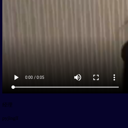
经理
py
jīnglǐ