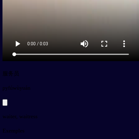
服务员
py
fúwùyuán
waiter, waitress
Exemples