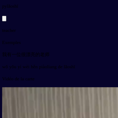
py
lǎoshī
teacher
Exemples
我有一位很漂亮的老师
wǒ yǒu yí wèi hěn piàoliang de lǎoshī
Vidéo de la carte