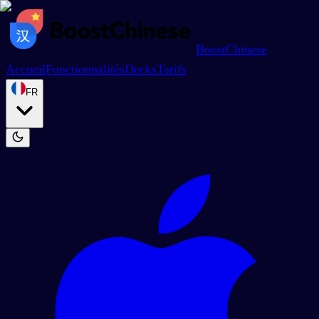
BoostChinese
Accueil
Fonctionnalités
Decks
Tarifs
FR