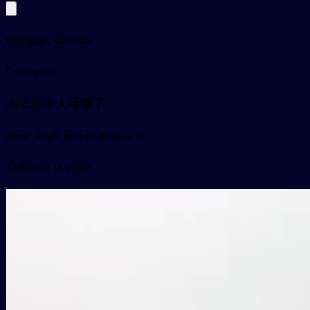
manager, director
Exemples
周经理今天请假了
zhōu jīnglǐ jīntiān qǐngjià le
Vidéo de la carte