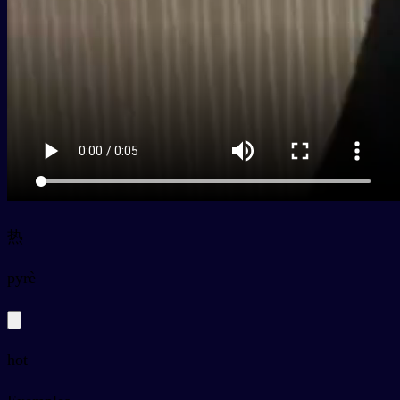
热
py
rè
hot