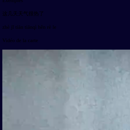
Exemples
这几天天气很热了
zhè jǐ tiān tiānqì hěn rè le
Vidéo de la carte