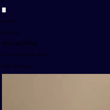
to wash
Exemples
你吃完饭记得洗碗
nǐ chī wán fàn jìde xǐwǎn
Vidéo de la carte