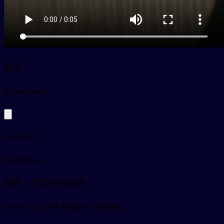
漂亮
py
piàoliang
beautiful
Exemples
她是一个漂亮的姑娘
tā shì yí gè piàoliang de gūniang