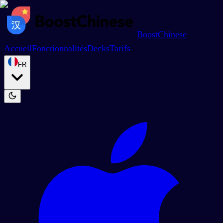
BoostChinese
Accueil
Fonctionnalités
Decks
Tarifs
FR