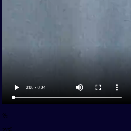
洗
py
xǐ