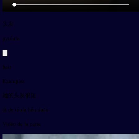
头发
py
tóufa
hair
Exemples
她的头发很短
tā de tóufa hěn duǎn
Vidéo de la carte