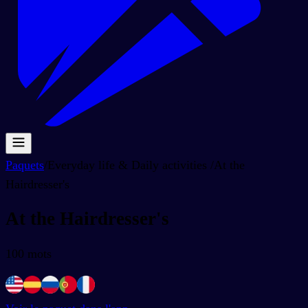
Paquets
/
Everyday life & Daily activities
/
At the
Hairdresser's
At the Hairdresser's
100
mots