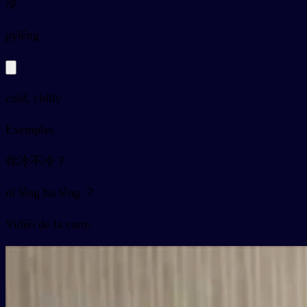
冷
py
lěng
cold, chilly
Exemples
你冷不冷？
nǐ lěng bu lěng ？
Vidéo de la carte