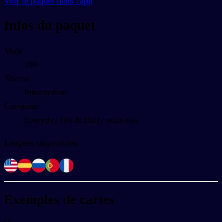
Voir le paquet dans l'app
Infos du paquet
Mots
100
Niveau
Intermediate
Catégorie
Everyday life & Daily activities
Langues disponibles
Exemples de cartes