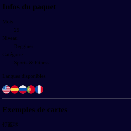
Infos du paquet
Mots
25
Niveau
Begginer
Catégorie
Sports & Fitness
Langues disponibles
Exemples de cartes
打篮球