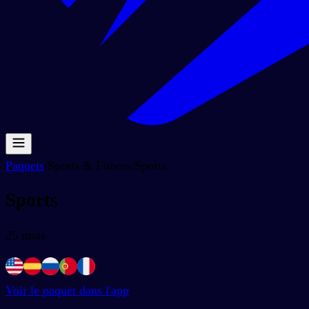
Paquets
/
Sports & Fitness
/
Sports
Sports
25
mots
Voir le paquet dans l'app